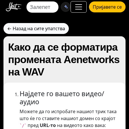
Пријавете се
← Назад на сите упатства
Како да се форматира
промената Aenetworks
на WAV
Најдете го вашето видео/
аудио
Можете да го испробате нашиот трик така
што ќе го ставите нашиот домен со крајот
пред
URL-то
на видеото како вака:
`/`