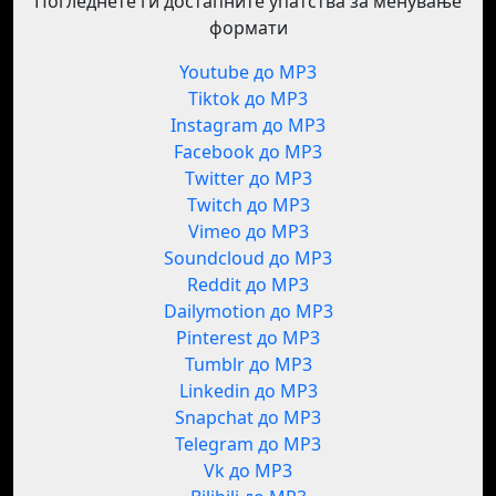
Погледнете ги достапните упатства за менување
формати
Youtube до MP3
Tiktok до MP3
Instagram до MP3
Facebook до MP3
Twitter до MP3
Twitch до MP3
Vimeo до MP3
Soundcloud до MP3
Reddit до MP3
Dailymotion до MP3
Pinterest до MP3
Tumblr до MP3
Linkedin до MP3
Snapchat до MP3
Telegram до MP3
Vk до MP3