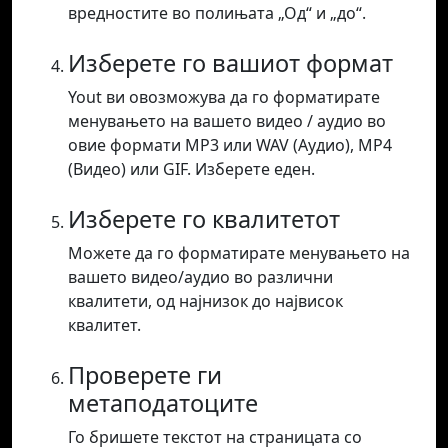
вредностите во полињата „Од“ и „до“.
Изберете го вашиот формат
Yout ви овозможува да го форматирате
менувањето на вашето видео / аудио во
овие формати MP3 или WAV (Аудио), MP4
(Видео) или GIF. Изберете еден.
Изберете го квалитетот
Можете да го форматирате менувањето на
вашето видео/аудио во различни
квалитети, од најнизок до највисок
квалитет.
Проверете ги
метаподатоците
Го бришете текстот на страницата со