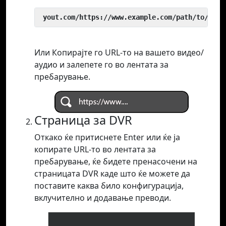
 yout.com/https://www.example.com/path/to/vide
Или Копирајте го URL-то на вашето видео/
аудио и залепете го во лентата за
пребарување.
Страница за DVR
Откако ќе притиснете Enter или ќе ја
копирате URL-то во лентата за
пребарување, ќе бидете пренасочени на
страницата DVR каде што ќе можете да
поставите каква било конфигурација,
вклучително и додавање преводи.