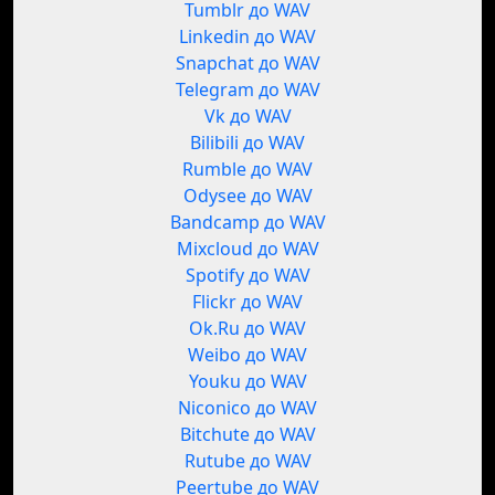
Tumblr до WAV
Linkedin до WAV
Snapchat до WAV
Telegram до WAV
Vk до WAV
Bilibili до WAV
Rumble до WAV
Odysee до WAV
Bandcamp до WAV
Mixcloud до WAV
Spotify до WAV
Flickr до WAV
Ok.Ru до WAV
Weibo до WAV
Youku до WAV
Niconico до WAV
Bitchute до WAV
Rutube до WAV
Peertube до WAV