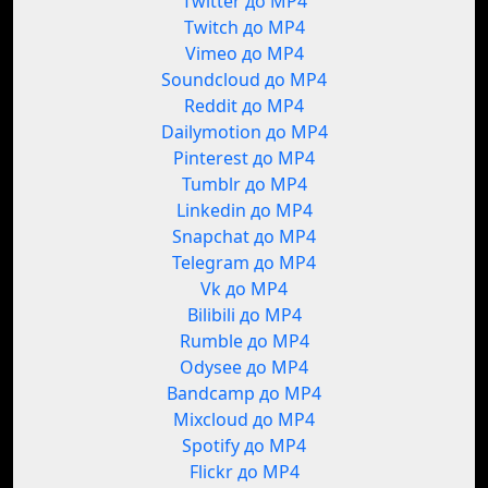
Twitter до MP4
Twitch до MP4
Vimeo до MP4
Soundcloud до MP4
Reddit до MP4
Dailymotion до MP4
Pinterest до MP4
Tumblr до MP4
Linkedin до MP4
Snapchat до MP4
Telegram до MP4
Vk до MP4
Bilibili до MP4
Rumble до MP4
Odysee до MP4
Bandcamp до MP4
Mixcloud до MP4
Spotify до MP4
Flickr до MP4