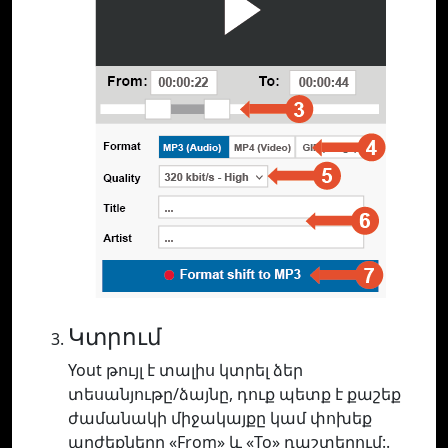
Կտրում
Yout թույլ է տալիս կտրել ձեր
տեսանյութը/ձայնը, դուք պետք է քաշեք
ժամանակի միջակայքը կամ փոխեք
արժեքները «From» և «To» դաշտերում:.