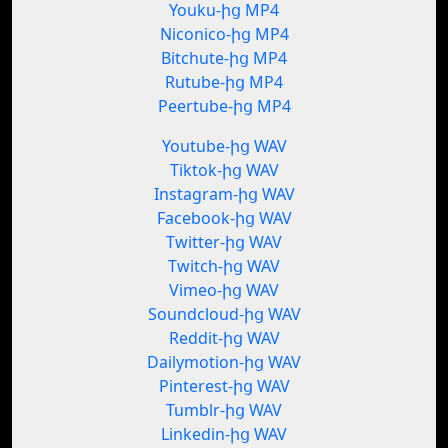
Youku-ից MP4
Niconico-ից MP4
Bitchute-ից MP4
Rutube-ից MP4
Peertube-ից MP4
Youtube-ից WAV
Tiktok-ից WAV
Instagram-ից WAV
Facebook-ից WAV
Twitter-ից WAV
Twitch-ից WAV
Vimeo-ից WAV
Soundcloud-ից WAV
Reddit-ից WAV
Dailymotion-ից WAV
Pinterest-ից WAV
Tumblr-ից WAV
Linkedin-ից WAV