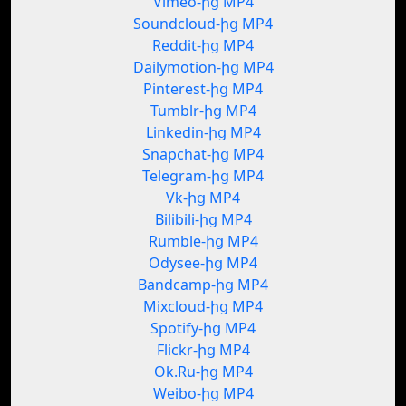
Vimeo-ից MP4
Soundcloud-ից MP4
Reddit-ից MP4
Dailymotion-ից MP4
Pinterest-ից MP4
Tumblr-ից MP4
Linkedin-ից MP4
Snapchat-ից MP4
Telegram-ից MP4
Vk-ից MP4
Bilibili-ից MP4
Rumble-ից MP4
Odysee-ից MP4
Bandcamp-ից MP4
Mixcloud-ից MP4
Spotify-ից MP4
Flickr-ից MP4
Ok.Ru-ից MP4
Weibo-ից MP4