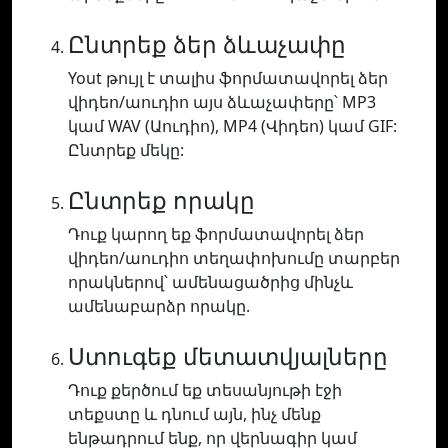
Ընտրեք ձեր ձևաչափը
Yout թույլ է տալիս ֆորմատավորել ձեր
վիդեո/աուդիո այս ձևաչափերը՝ MP3
կամ WAV (Աուդիո), MP4 (Վիդեո) կամ GIF:
Ընտրեք մեկը:
Ընտրեք որակը
Դուք կարող եք ֆորմատավորել ձեր
վիդեո/աուդիո տեղափոխումը տարբեր
որակներով՝ ամենացածրից մինչև
ամենաբարձր որակը.
Ստուգեք մետատվյալները
Դուք քերծում եք տեսանյութի էջի
տեքստը և դնում այն, ինչ մենք
ենթադրում ենք, որ վերնագիր կամ