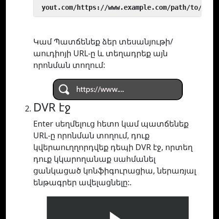
 yout.com/https://www.example.com/path/to/vide
Կամ Պատճենեք ձեր տեսանյութի/
աուդիոյի URL-ը և տեղադրեք այն
որոնման տողում:
DVR էջ
Enter սեղմելուց հետո կամ պատճենեք
URL-ը որոնման տողում, դուք
կվերաուղղորդվեք դեպի DVR էջ, որտեղ
դուք կկարողանաք սահմանել
ցանկացած կոնֆիգուրացիա, ներառյալ
ենթագրեր ավելացնելը:.