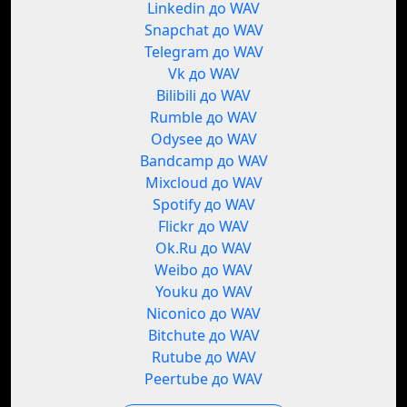
Linkedin до WAV
Snapchat до WAV
Telegram до WAV
Vk до WAV
Bilibili до WAV
Rumble до WAV
Odysee до WAV
Bandcamp до WAV
Mixcloud до WAV
Spotify до WAV
Flickr до WAV
Ok.Ru до WAV
Weibo до WAV
Youku до WAV
Niconico до WAV
Bitchute до WAV
Rutube до WAV
Peertube до WAV