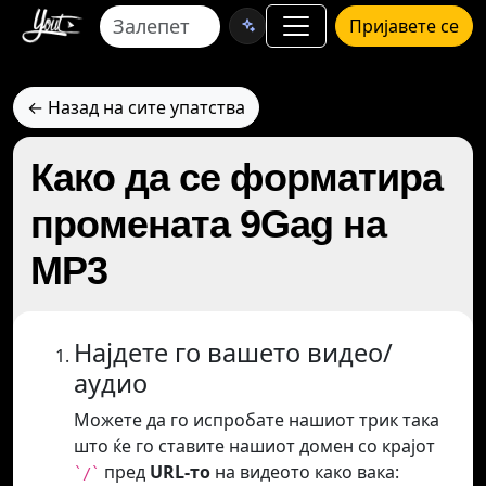
Пријавете се
← Назад на сите упатства
Како да се форматира
промената 9Gag на
MP3
Најдете го вашето видео/
аудио
Можете да го испробате нашиот трик така
што ќе го ставите нашиот домен со крајот
пред
URL-то
на видеото како вака:
`/`