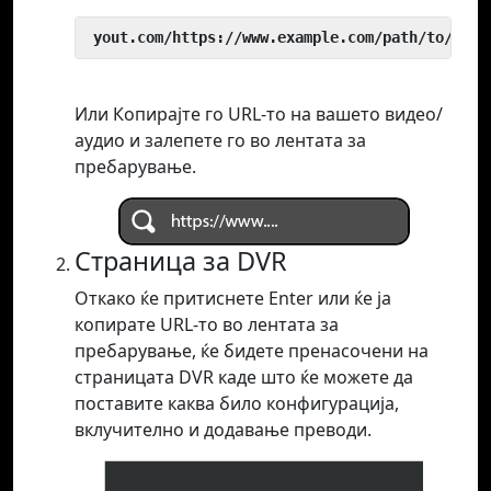
 yout.com/https://www.example.com/path/to/vide
Или Копирајте го URL-то на вашето видео/
аудио и залепете го во лентата за
пребарување.
Страница за DVR
Откако ќе притиснете Enter или ќе ја
копирате URL-то во лентата за
пребарување, ќе бидете пренасочени на
страницата DVR каде што ќе можете да
поставите каква било конфигурација,
вклучително и додавање преводи.