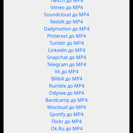
Twitch до MP4
Vimeo до MP4
Soundcloud до MP4
Reddit до MP4
Dailymotion до MP4
Pinterest до MP4
Tumblr до MP4
Linkedin до MP4
Snapchat до MP4
Telegram до MP4
Vk до MP4
Bilibili до MP4
Rumble до MP4
Odysee до MP4
Bandcamp до MP4
Mixcloud до MP4
Spotify до MP4
Flickr до MP4
Ok.Ru до MP4