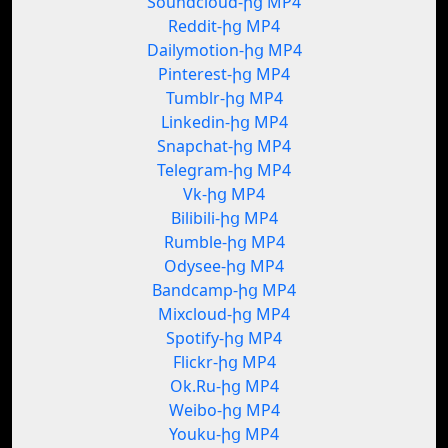
Soundcloud-ից MP4
Reddit-ից MP4
Dailymotion-ից MP4
Pinterest-ից MP4
Tumblr-ից MP4
Linkedin-ից MP4
Snapchat-ից MP4
Telegram-ից MP4
Vk-ից MP4
Bilibili-ից MP4
Rumble-ից MP4
Odysee-ից MP4
Bandcamp-ից MP4
Mixcloud-ից MP4
Spotify-ից MP4
Flickr-ից MP4
Ok.Ru-ից MP4
Weibo-ից MP4
Youku-ից MP4