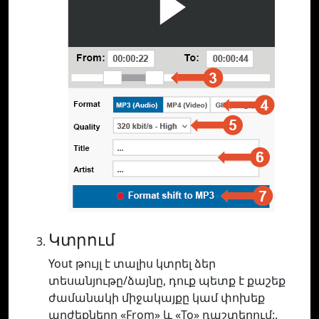
Կտրում
Yout թույլ է տալիս կտրել ձեր
տեսանյութը/ձայնը, դուք պետք է քաշեք
ժամանակի միջակայքը կամ փոխեք
արժեքները «From» և «To» դաշտերում:.