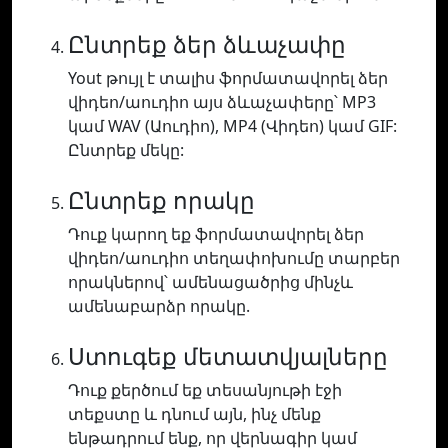
Ընտրեք ձեր ձևաչափը
Yout թույլ է տալիս ֆորմատավորել ձեր
վիդեո/աուդիո այս ձևաչափերը՝ MP3
կամ WAV (Աուդիո), MP4 (Վիդեո) կամ GIF:
Ընտրեք մեկը:
Ընտրեք որակը
Դուք կարող եք ֆորմատավորել ձեր
վիդեո/աուդիո տեղափոխումը տարբեր
որակներով՝ ամենացածրից մինչև
ամենաբարձր որակը.
Ստուգեք մետատվյալները
Դուք քերծում եք տեսանյութի էջի
տեքստը և դնում այն, ինչ մենք
ենթադրում ենք, որ վերնագիր կամ