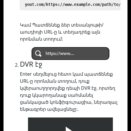
 yout.com/https://www.example.com/path/to/vide
Կամ Պատճենեք ձեր տեսանյութի/
աուդիոյի URL-ը և տեղադրեք այն
որոնման տողում:
DVR էջ
Enter սեղմելուց հետո կամ պատճենեք
URL-ը որոնման տողում, դուք
կվերաուղղորդվեք դեպի DVR էջ, որտեղ
դուք կկարողանաք սահմանել
ցանկացած կոնֆիգուրացիա, ներառյալ
ենթագրեր ավելացնելը:.