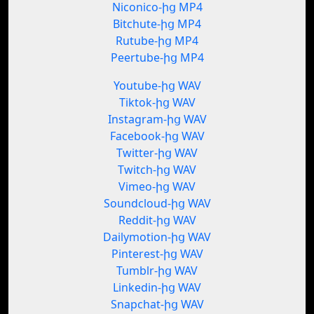
Niconico-ից MP4
Bitchute-ից MP4
Rutube-ից MP4
Peertube-ից MP4
Youtube-ից WAV
Tiktok-ից WAV
Instagram-ից WAV
Facebook-ից WAV
Twitter-ից WAV
Twitch-ից WAV
Vimeo-ից WAV
Soundcloud-ից WAV
Reddit-ից WAV
Dailymotion-ից WAV
Pinterest-ից WAV
Tumblr-ից WAV
Linkedin-ից WAV
Snapchat-ից WAV