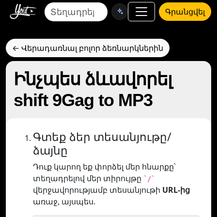
Գրանցվել
← Վերադառնալ բոլոր ձեռնարկներին
Ինչպես ձևավորել
shift 9Gag to MP3
Գտեք ձեր տեսանյութը/
ձայնը
Դուք կարող եք փորձել մեր հնարքը՝
տեղադրելով մեր տիրույթը
`/`
վերջավորությամբ տեսանյութի
URL-ից
առաջ, այսպես.