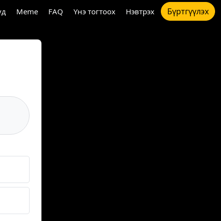
Бүртгүүлэх
үд
Meme
FAQ
Үнэ тогтоох
Нэвтрэх