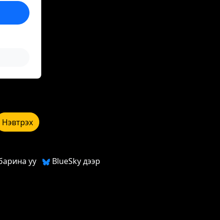
Нэвтрэх
барина уу
BlueSky дээр