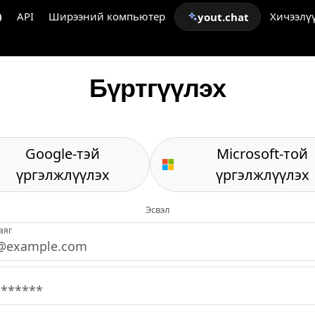
API
Ширээний компьютер
Хичээлү
yout.chat
Бүртгүүлэх
Google-тэй
Microsoft-той
үргэлжлүүлэх
үргэлжлүүлэх
Эсвэл
аяг