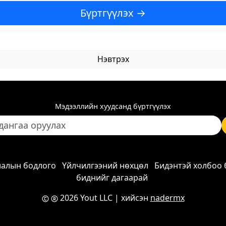
Бүртгүүлэх →
Нэвтрэх
Мэдээллийн хуудсанд бүртгүүлэх
лалын бодлого
Үйлчилгээний нөхцөл
Бидэнтэй холбоо 
биднийг дагаарай
2026 Yout LLC
| хийсэн
nadermx