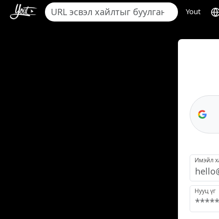
Yout
Имэйл х
Нууц үг