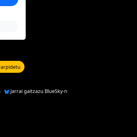
arpidetu
n
Jarrai gaitzazu BlueSky-n