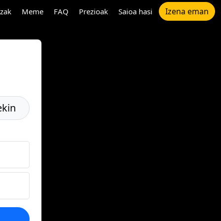
Izena eman
tzak
Meme
FAQ
Prezioak
Saioa hasi
ekin