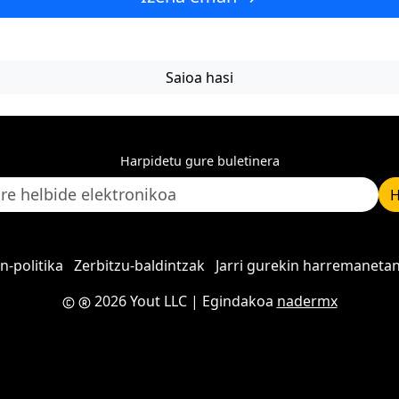
Saioa hasi
Harpidetu gure buletinera
H
n-politika
Zerbitzu-baldintzak
Jarri gurekin harremaneta
2026 Yout LLC
| Egindakoa
nadermx