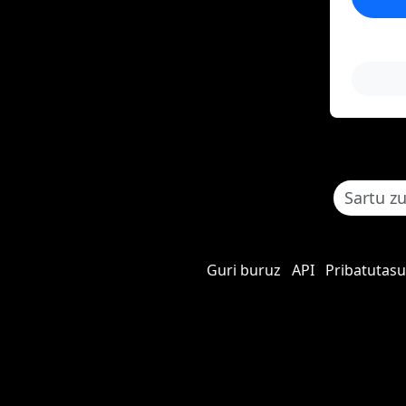
Guri buruz
API
Pribatutasu