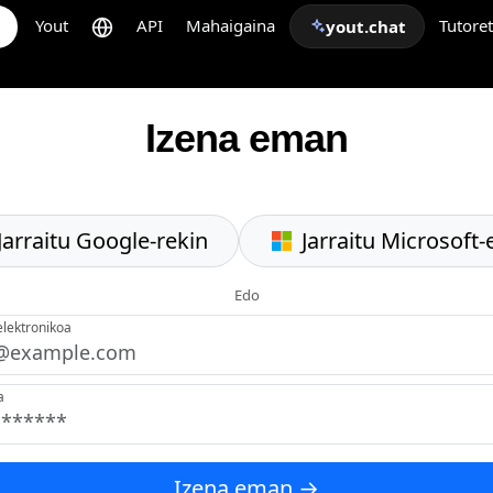
Yout
API
Mahaigaina
Tutore
yout.chat
Izena eman
Jarraitu Google-rekin
Jarraitu Microsoft-
Edo
elektronikoa
a
Izena eman →