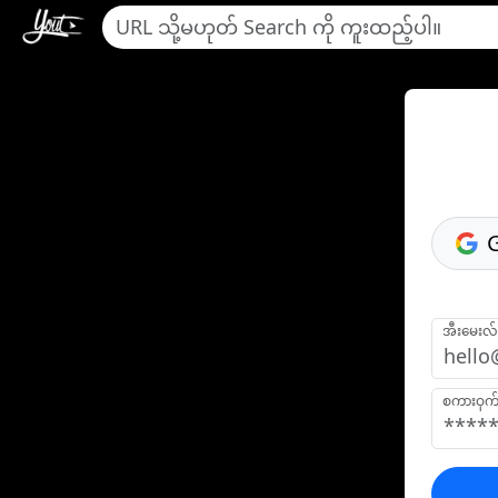
အီးမေးလ်
စကားဝှက