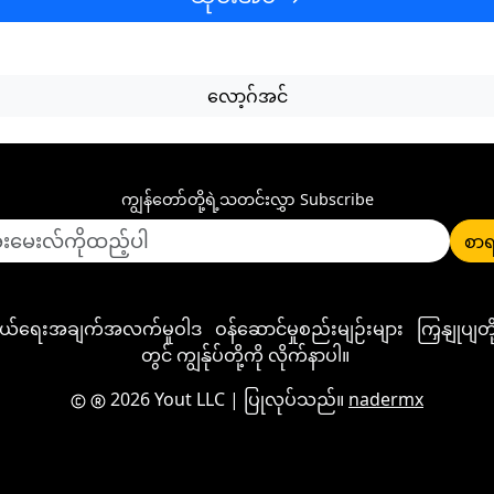
လော့ဂ်အင်
ကျွန်တော်တို့ရဲ့သတင်းလွှာ Subscribe
စာရ
ုယ်ရေးအချက်အလက်မူဝါဒ
ဝန်ဆောင်မှုစည်းမျဉ်းများ
ကြှနျုပျ
တွင် ကျွန်ုပ်တို့ကို လိုက်နာပါ။
2026 Yout LLC
| ပြုလုပ်သည်။
nadermx