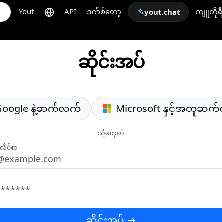
Yout
API
ဒက်စ်တော့
ကျူတိုရ
yout.chat
ဆိုင်းအပ်
Google နဲ့ဆက်လက်
Microsoft နှင့်အတူဆက
သို့မဟုတ်
လိပ်စာ
်
ဆိုင်းအပ် →