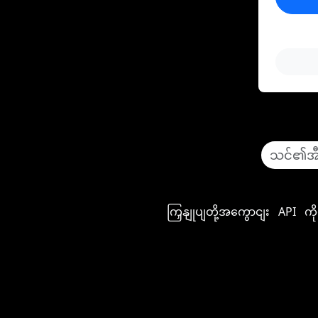
ကြှနျုပျတို့အကွောငျး
API
ကိ