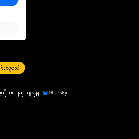
င်းသွင်းပါ
တို့ကိုဆကျသှယျရနျ
BlueSky