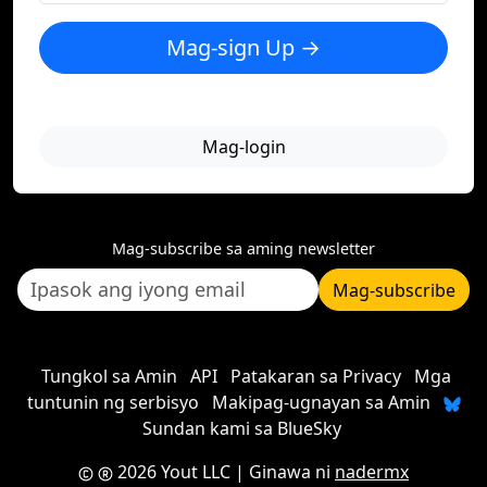
Mag-sign Up →
Mag-login
Mag-subscribe sa aming newsletter
Mag-subscribe
Tungkol sa Amin
API
Patakaran sa Privacy
Mga
tuntunin ng serbisyo
Makipag-ugnayan sa Amin
Sundan kami sa BlueSky
2026 Yout LLC
| Ginawa ni
nadermx