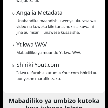
wa juu zaidi.
Angalia Metadata
Unabandika maandishi kwenye ukurasa wa
video na kuweka kile tunachokisia kuwa ni
jina au msanii, unaweza kusasisha.
Yt kwa WAV
Mabadiliko ya muundo Yt kwa WAV.
Shiriki Yout.com
Ikiwa ulifurahia kutumia Yout.com ishiriki au
uonyeshe marafiki zako.
Mabadiliko ya umbizo kutoka
kwa jukwaa lolote