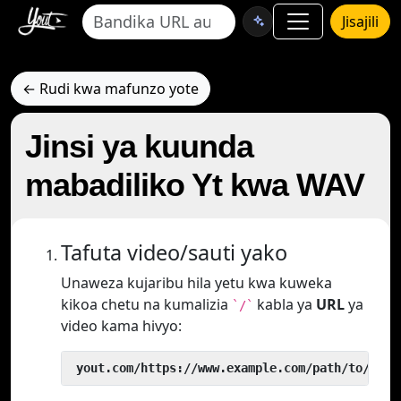
Jisajili
← Rudi kwa mafunzo yote
Jinsi ya kuunda
mabadiliko Yt kwa WAV
Tafuta video/sauti yako
Unaweza kujaribu hila yetu kwa kuweka
kikoa chetu na kumalizia
kabla ya
URL
ya
`/`
video kama hivyo:
 yout.com/https://www.example.com/path/to/vide