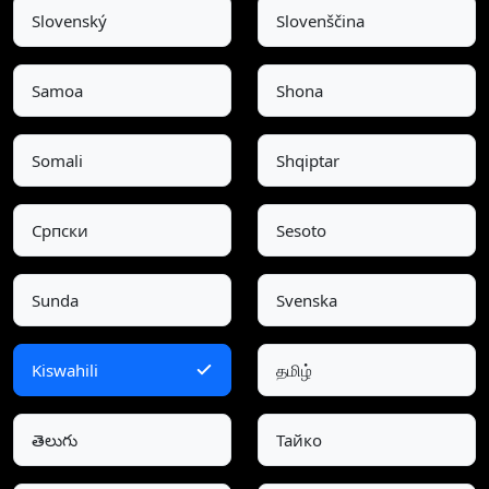
Slovenský
Slovenščina
Samoa
Shona
Somali
Shqiptar
Српски
Sesoto
Sunda
Svenska
Kiswahili
தமிழ்
తెలుగు
Тайко