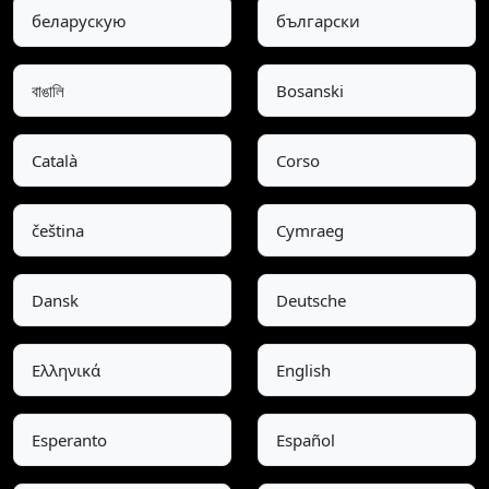
беларускую
български
বাঙালি
Bosanski
Català
Corso
čeština
Cymraeg
Dansk
Deutsche
Ελληνικά
English
Esperanto
Español