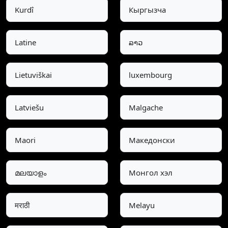
Kurdî
Кыргызча
Latine
ລາວ
Lietuviškai
luxembourg
Latviešu
Malgache
Maori
Македонски
മലയാളം
Монгол хэл
मराठी
Melayu