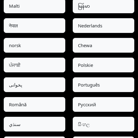
Malti
မြန်မာ
नेपाल
Nederlands
norsk
Chewa
ਪੰਜਾਬੀ
Polskie
پخوانی
Português
Română
Pусский
سنڌي
සිංහල