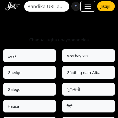
Jisajili
Chagua Lugha
Chagua lugha unayopendelea
عربى
Azərbaycan
Gaeilge
Gàidhlig na h-Alba
Galego
ગુજરાતી
Hausa
हिंदी