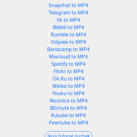
Snapchat to MP4
Telegram to MP4
Vk to MP4
Bilibili to MP4
Rumble to MP4
Odysee to MP4
Bandcamp to MP4
Mixcloud to MP4
Spotify to MP4
Flickr to MP4
Ok.Ru to MP4
Weibo to MP4
Youku to MP4
Niconico to MP4
Bitchute to MP4
Rutube to MP4
Peertube to MP4
Ikusi tutorial guztiak