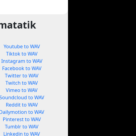
matatik
Youtube to WAV
Tiktok to WAV
Instagram to WAV
Facebook to WAV
Twitter to WAV
Twitch to WAV
Vimeo to WAV
Soundcloud to WAV
Reddit to WAV
Dailymotion to WAV
Pinterest to WAV
Tumblr to WAV
Linkedin to WAV