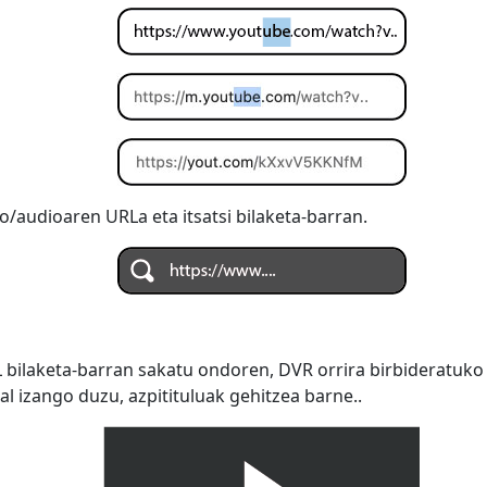
o/audioaren URLa eta itsatsi bilaketa-barran.
 bilaketa-barran sakatu ondoren, DVR orrira birbideratuko
al izango duzu, azpitituluak gehitzea barne..