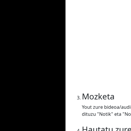
Mozketa
Yout zure bideoa/audi
dituzu "Notik" eta "N
Hautatu zur