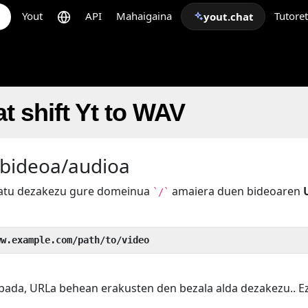
Yout
API
Mahaigaina
Tutore
yout.chat
t shift Yt to WAV
 bideoa/audioa
batu dezakezu gure domeinua
amaiera duen bideoaren
`/`
ww.example.com/path/to/video
bada, URLa behean erakusten den bezala alda dezakezu.. 