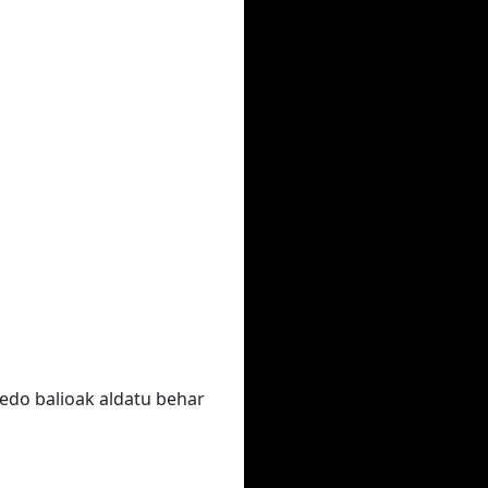
edo balioak aldatu behar