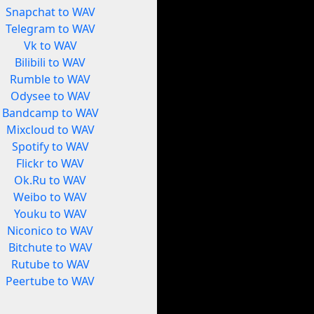
Snapchat to WAV
Telegram to WAV
Vk to WAV
Bilibili to WAV
Rumble to WAV
Odysee to WAV
Bandcamp to WAV
Mixcloud to WAV
Spotify to WAV
Flickr to WAV
Ok.Ru to WAV
Weibo to WAV
Youku to WAV
Niconico to WAV
Bitchute to WAV
Rutube to WAV
Peertube to WAV