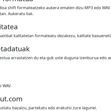
dioa shift formateatzeko aukera ematen dizu MP3 edo WAV 
an. Aukeratu bat.
itatea
hainbat kalitatetan formateatu dezakezu, kalitate baxuenet
etadatuak
testua arrastatzen du eta guk uste duguna izenburua edo art
o WAV.
out.com
ustatu bazaizu, partekatu edo erakutsi zure lagunei.