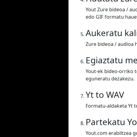
Yout Zure bideoa / au
edo GIF formatu hauet
Aukeratu kal
Zure bideoa / audioa 
Egiaztatu m
Yout-ek bideo-orriko 
eguneratu dezakezu.
Yt to WAV
Formatu-aldaketa Yt t
Partekatu Y
Yout.com erabiltzea g