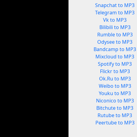
Snapchat to MP3
Telegram to MP3
Vk to MP3
Bilibili to MP3
Rumble to MP3
Odysee to MP3
Bandcamp to MP3
Mixcloud to MP3
Spotify to MP3
Flickr to MP3
Ok.Ru to MP3
Weibo to MP3
Youku to MP3
Niconico to MP3
Bitchute to MP3
Rutube to MP3
Peertube to MP3