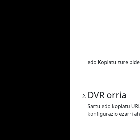
edo Kopiatu zure bide
DVR orria
Sartu edo kopiatu URL
konfigurazio ezarri ah