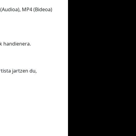
(Audioa), MP4 (Bideoa)
ik handienera.
ista jartzen du,