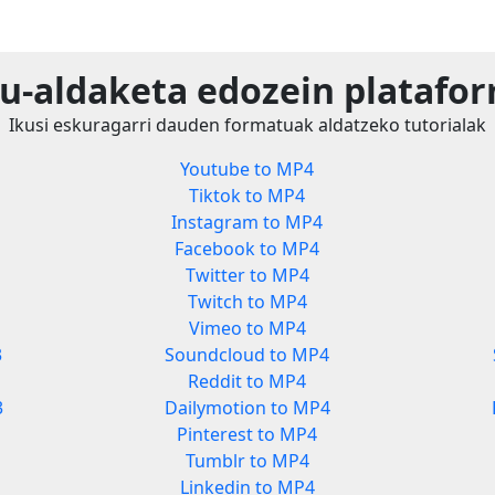
u-aldaketa edozein platafor
Ikusi eskuragarri dauden formatuak aldatzeko tutorialak
Youtube to MP4
Tiktok to MP4
Instagram to MP4
Facebook to MP4
Twitter to MP4
Twitch to MP4
Vimeo to MP4
3
Soundcloud to MP4
Reddit to MP4
3
Dailymotion to MP4
Pinterest to MP4
Tumblr to MP4
Linkedin to MP4