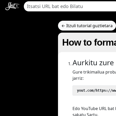
← Itzuli tutorial guztietara
How to forma
Aurkitu zure
Gure trikimailua pro
jarriz:
 yout.com/https://w
Edo YouTube URL bat 
sakatu Sartu.