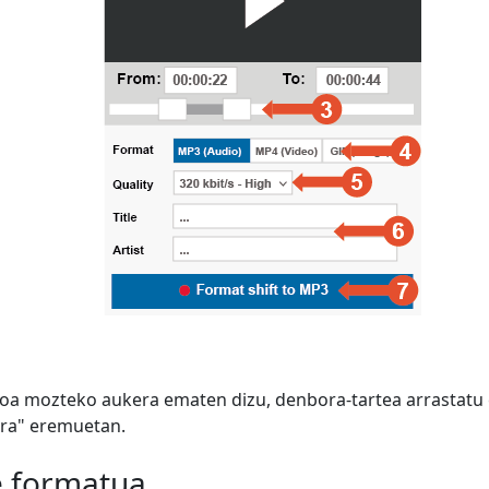
oa mozteko aukera ematen dizu, denbora-tartea arrastatu 
ora" eremuetan.
e formatua