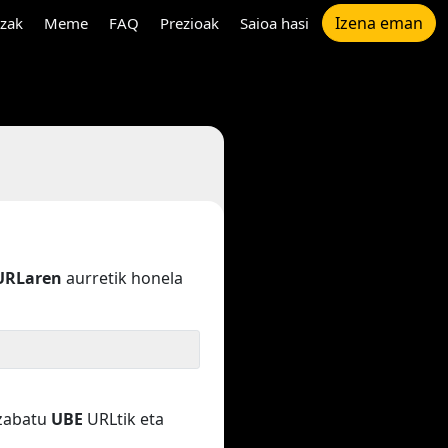
Izena eman
tzak
Meme
FAQ
Prezioak
Saioa hasi
URLaren
aurretik honela
Ezabatu
UBE
URLtik eta