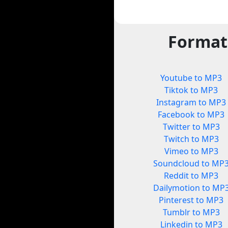
Format
Youtube to MP3
Tiktok to MP3
Instagram to MP3
Facebook to MP3
Twitter to MP3
Twitch to MP3
Vimeo to MP3
Soundcloud to MP
Reddit to MP3
Dailymotion to MP
Pinterest to MP3
Tumblr to MP3
Linkedin to MP3