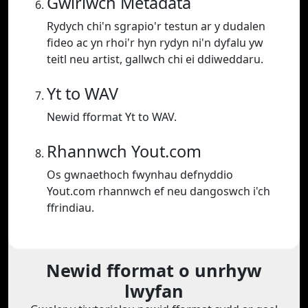
Gwiriwch Metadata
Rydych chi'n sgrapio'r testun ar y dudalen
fideo ac yn rhoi'r hyn rydyn ni'n dyfalu yw
teitl neu artist, gallwch chi ei ddiweddaru.
Yt to WAV
Newid fformat Yt to WAV.
Rhannwch Yout.com
Os gwnaethoch fwynhau defnyddio
Yout.com rhannwch ef neu dangoswch i'ch
ffrindiau.
Newid fformat o unrhyw
lwyfan