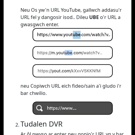
Neu Os yw'n URL YouTube, gallwch addasu'r
URL fel y dangosir isod.. Dileu
UBE
o'r URL a
gwasgwch enter.
neu Copïwch URL eich fideo/sain a'i gludo i'r
bar chwilio.
Tudalen DVR
Ar ôl pwyso ar enter neu gopïo'r URL yn y bar