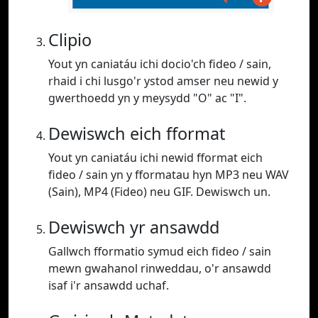
Clipio
Yout yn caniatáu ichi docio'ch fideo / sain,
rhaid i chi lusgo'r ystod amser neu newid y
gwerthoedd yn y meysydd "O" ac "I".
Dewiswch eich fformat
Yout yn caniatáu ichi newid fformat eich
fideo / sain yn y fformatau hyn MP3 neu WAV
(Sain), MP4 (Fideo) neu GIF. Dewiswch un.
Dewiswch yr ansawdd
Gallwch fformatio symud eich fideo / sain
mewn gwahanol rinweddau, o'r ansawdd
isaf i'r ansawdd uchaf.