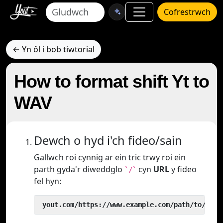
Cofrestrwch
← Yn ôl i bob tiwtorial
How to format shift Yt to
WAV
Dewch o hyd i'ch fideo/sain
Gallwch roi cynnig ar ein tric trwy roi ein
parth gyda'r diweddglo
cyn
URL
y fideo
`/`
fel hyn:
 yout.com/https://www.example.com/path/to/vide