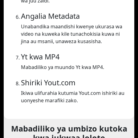
wa juu zaidi.
Angalia Metadata
Unabandika maandishi kwenye ukurasa wa
video na kuweka kile tunachokisia kuwa ni
jina au msanii, unaweza kusasisha.
Yt kwa MP4
Mabadiliko ya muundo Yt kwa MP4.
Shiriki Yout.com
Ikiwa ulifurahia kutumia Yout.com ishiriki au
uonyeshe marafiki zako.
Mabadiliko ya umbizo kutoka
kwa jukwaa lolote