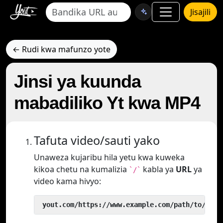
Jisajili
← Rudi kwa mafunzo yote
Jinsi ya kuunda
mabadiliko Yt kwa MP4
Tafuta video/sauti yako
Unaweza kujaribu hila yetu kwa kuweka
kikoa chetu na kumalizia
kabla ya
URL
ya
`/`
video kama hivyo:
 yout.com/https://www.example.com/path/to/vide