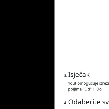
Isječak
Yout omogućuje izreziv
poljima "Od" i "Do".
Odaberite sv