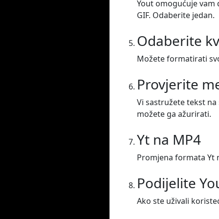
Yout omogućuje vam da
GIF. Odaberite jedan.
Odaberite kv
Možete formatirati svoj
Provjerite 
Vi sastružete tekst na
možete ga ažurirati.
Yt na MP4
Promjena formata Yt 
Podijelite Y
Ako ste uživali koristeć