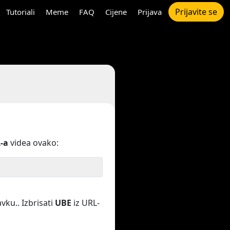
Prijavite se
Tutoriali
Meme
FAQ
Cijene
Prijava
-a
videa ovako:
vku.. Izbrisati
UBE
iz URL-