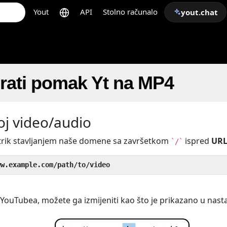
Yout
API
Stolno računalo
yout.chat
rati pomak Yt na MP4
oj video/audio
 trik stavljanjem naše domene sa završetkom
ispred
URL
`/`
ww.example.com/path/to/video
u YouTubea, možete ga izmijeniti kao što je prikazano u nasta