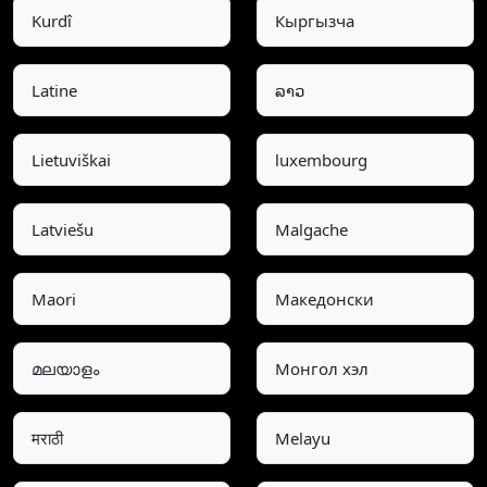
Kurdî
Кыргызча
Latine
ລາວ
Lietuviškai
luxembourg
Latviešu
Malgache
Maori
Македонски
മലയാളം
Монгол хэл
मराठी
Melayu