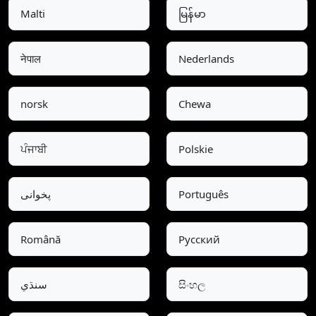
Malti
မြန်မာ
नेपाल
Nederlands
norsk
Chewa
ਪੰਜਾਬੀ
Polskie
پخوانی
Português
Română
Pусский
سنڌي
සිංහල