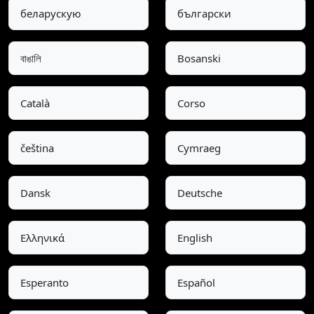
беларускую
български
বাঙালি
Bosanski
Català
Corso
čeština
Cymraeg
Dansk
Deutsche
Ελληνικά
English
Esperanto
Español