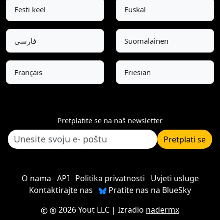
Eesti keel
Euskal
فارسی
Suomalainen
Français
Friesian
Pretplatite se na naš newsletter
Pretplati se
O nama
API
Politika privatnosti
Uvjeti usluge
Kontaktirajte nas
Pratite nas na BlueSky
2026 Yout LLC
| Izradio
nadermx