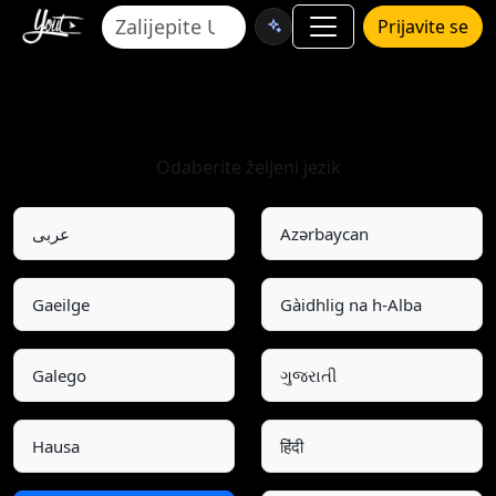
Prijavite se
Odaberite jezik
Odaberite željeni jezik
عربى
Azərbaycan
Gaeilge
Gàidhlig na h-Alba
Galego
ગુજરાતી
Hausa
हिंदी