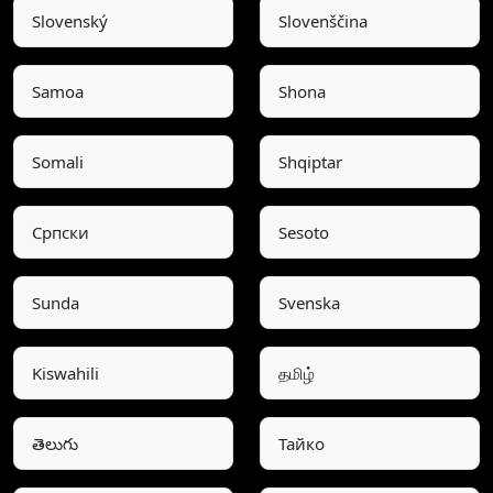
Slovenský
Slovenščina
Samoa
Shona
Somali
Shqiptar
Српски
Sesoto
Sunda
Svenska
Kiswahili
தமிழ்
తెలుగు
Тайко