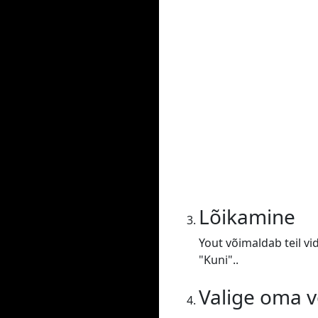
Lõikamine
Yout võimaldab teil vi
"Kuni"..
Valige oma 