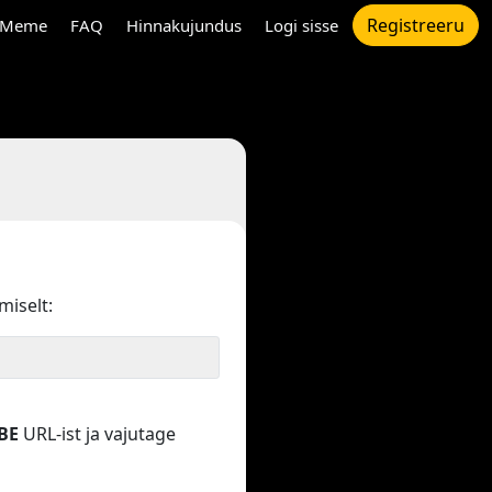
Registreeru
Meme
FAQ
Hinnakujundus
Logi sisse
miselt:
BE
URL-ist ja vajutage