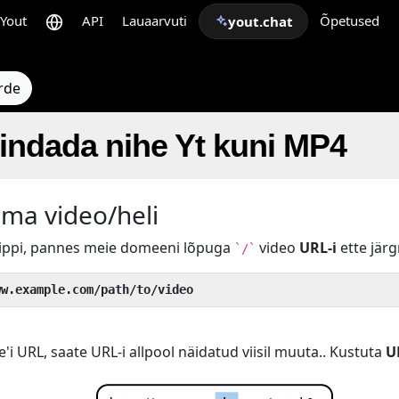
Yout
API
Lauaarvuti
Õpetused
yout.chat
rde
indada nihe Yt kuni MP4
oma video/heli
nippi, pannes meie domeeni lõpuga
video
URL-i
ette järg
`/`
ww.example.com/path/to/video
'i URL, saate URL-i allpool näidatud viisil muuta.. Kustuta
U