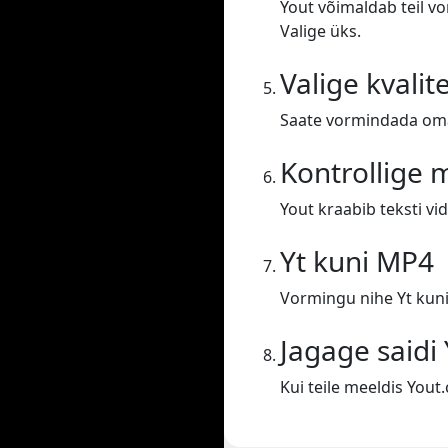
Yout võimaldab teil v
Valige üks.
Valige kvalit
Saate vormindada oma 
Kontrollige
Yout kraabib teksti vid
Yt kuni MP4
Vormingu nihe Yt kun
Jagage saidi
Kui teile meeldis You