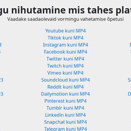
u nihutamine mis tahes pla
Vaadake saadaolevaid vormingu vahetamise õpetusi
Youtube kuni MP4
Tiktok kuni MP4
3
Instagram kuni MP4
3
Facebook kuni MP4
Twitter kuni MP4
Twitch kuni MP4
Vimeo kuni MP4
P3
Soundcloud kuni MP4
S
Reddit kuni MP4
P3
Dailymotion kuni MP4
D
Pinterest kuni MP4
Tumblr kuni MP4
Linkedin kuni MP4
3
Snapchat kuni MP4
3
Telegram kuni MP4