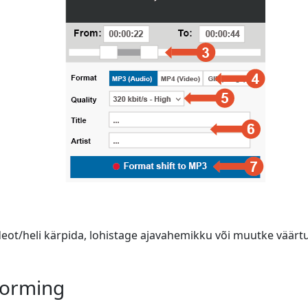
deot/heli kärpida, lohistage ajavahemikku või muutke väärtus
vorming