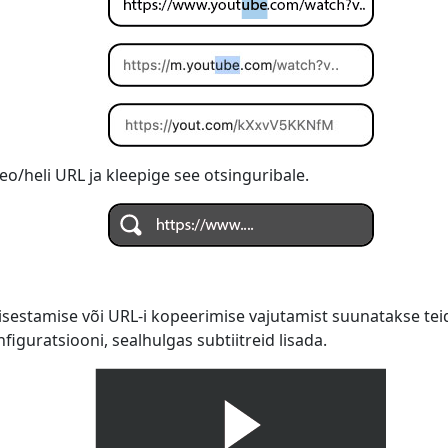
o/heli URL ja kleepige see otsinguribale.
isestamise või URL-i kopeerimise vajutamist suunatakse teid
iguratsiooni, sealhulgas subtiitreid lisada.