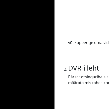
või kopeerige oma vide
DVR-i leht
Pärast otsinguribale s
määrata mis tahes konf