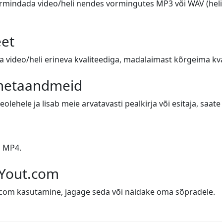
ormindada video/heli nendes vormingutes MP3 või WAV (heli),
eet
video/heli erineva kvaliteediga, madalaimast kõrgeima kval
 metaandmeid
eolehele ja lisab meie arvatavasti pealkirja või esitaja, saa
i MP4.
 Yout.com
t.com kasutamine, jagage seda või näidake oma sõpradele.