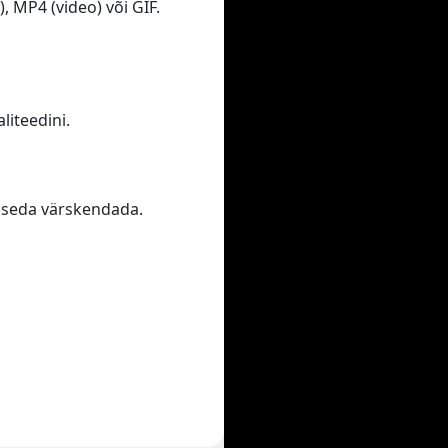
 MP4 (video) või GIF.
iteedini.
te seda värskendada.