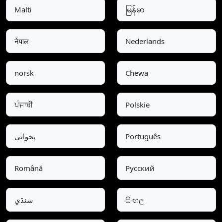
Malti
မြန်မာ
नेपाल
Nederlands
norsk
Chewa
ਪੰਜਾਬੀ
Polskie
پخوانی
Português
Română
Pусский
سنڌي
සිංහල