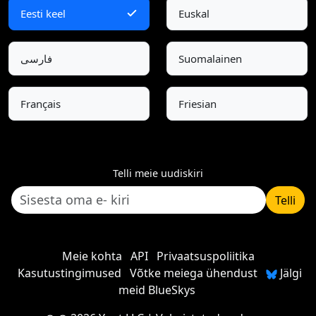
Eesti keel
Euskal
فارسی
Suomalainen
Français
Friesian
Telli meie uudiskiri
Telli
Meie kohta
API
Privaatsuspoliitika
Kasutustingimused
Võtke meiega ühendust
Jälgi
meid BlueSkys