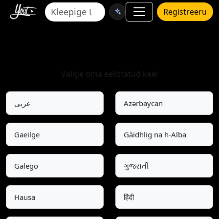
Registreeru
Valige keel
Valige oma eelistatud keel
عربى
Azərbaycan
Gaeilge
Gàidhlig na h-Alba
Galego
ગુજરાતી
Hausa
हिंदी