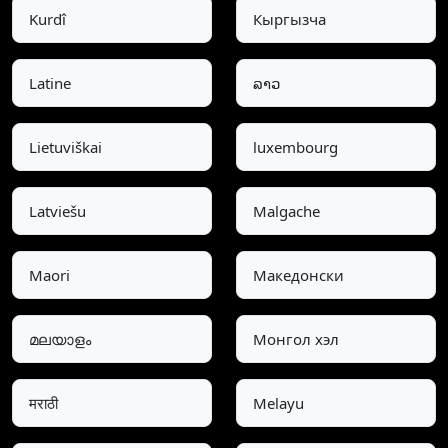
Kurdî
Кыргызча
Latine
ລາວ
Lietuviškai
luxembourg
Latviešu
Malgache
Maori
Македонски
മലയാളം
Монгол хэл
मराठी
Melayu