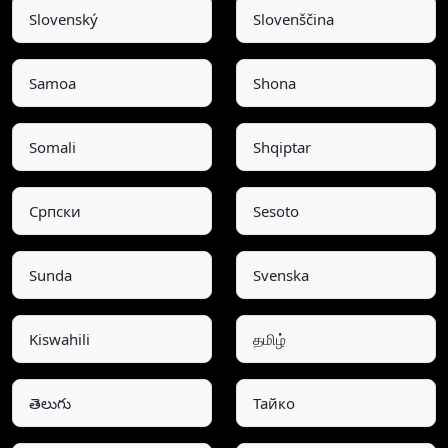
Slovenský
Slovenščina
Samoa
Shona
Somali
Shqiptar
Српски
Sesoto
Sunda
Svenska
Kiswahili
தமிழ்
తెలుగు
Тайко