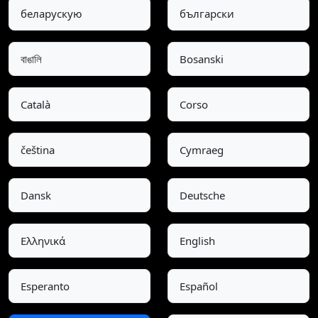
беларускую
български
বাঙালি
Bosanski
Català
Corso
čeština
Cymraeg
Dansk
Deutsche
Ελληνικά
English
Esperanto
Español