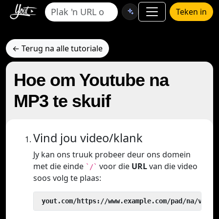
Teken in
← Terug na alle tutoriale
Hoe om Youtube na
MP3 te skuif
Vind jou video/klank
Jy kan ons truuk probeer deur ons domein
met die einde
voor die
URL
van die video
`/`
soos volg te plaas:
 yout.com/https://www.example.com/pad/na/video