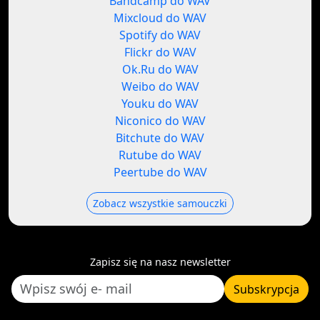
Bandcamp do WAV
Mixcloud do WAV
Spotify do WAV
Flickr do WAV
Ok.Ru do WAV
Weibo do WAV
Youku do WAV
Niconico do WAV
Bitchute do WAV
Rutube do WAV
Peertube do WAV
Zobacz wszystkie samouczki
Zapisz się na nasz newsletter
Subskrypcja