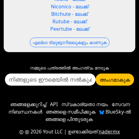
Niconico - ലേക്ക്
Bitchute - ലേക്ക്
Rutube - ലേക്ക്
Peertube - ലേക്ക്
എല്ലാ ട്യൂട്ടോറിയലുകളും കാണുക
നമ്മുടെ പത്രത്തില്‍ അംഗത്വം നേടുക
അംഗമാകുക
ഞങ്ങളേക്കുറിച്ച്
API
സ്വകാര്യതാ നയം
സേവന
നിബന്ധനകൾ
ഞങ്ങളെ സമീപിക്കുക
BlueSky-ൽ
ഞങ്ങളെ പിന്തുടരുക
2026 Yout LLC
| ഉണ്ടാക്കിയത്
nadermx