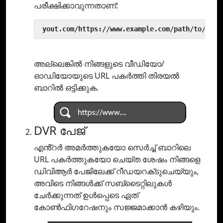
പരീക്ഷിക്കാവുന്നതാണ്:
 yout.com/https://www.example.com/path/to/vide
അല്ലെങ്കിൽ നിങ്ങളുടെ വീഡിയോ/
ഓഡിയോയുടെ URL പകർത്തി തിരയൽ
ബാറിൽ ഒട്ടിക്കുക.
DVR പേജ്
എൻ്റർ അമർത്തുകയോ സെർച്ച് ബാറിലെ
URL പകർത്തുകയോ ചെയ്‌ത ശേഷം നിങ്ങളെ
ഡിവിആർ പേജിലേക്ക് റീഡയറക്‌ടുചെയ്യും,
അവിടെ നിങ്ങൾക്ക് സബ്‌ടൈറ്റിലുകൾ
ചേർക്കുന്നത് ഉൾപ്പെടെ ഏത്
കോൺഫിഗറേഷനും സജ്ജമാക്കാൻ കഴിയും.