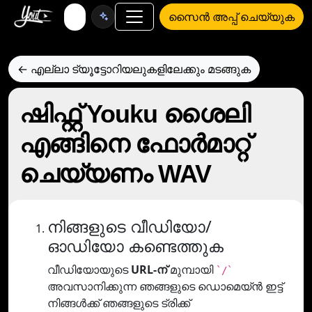
സൈൻ അപ്പ് ചെയ്യുക
← എല്ലാ ട്യൂട്ടോറിയലുകളിലേക്കും മടങ്ങുക
ഷിഫ്റ്റ് Youku ശൈലി
എങ്ങിനെ ഫോര്‍മാറ്റ്
ചെയ്യണം WAV
നിങ്ങളുടെ വീഡിയോ/
ഓഡിയോ കണ്ടെത്തുക
വീഡിയോയുടെ
URL-ന്
മുമ്പായി
`/`
അവസാനിക്കുന്ന ഞങ്ങളുടെ ഡൊമെയ്ൻ ഇട്ട്
നിങ്ങൾക്ക് ഞങ്ങളുടെ ട്രിക്ക്