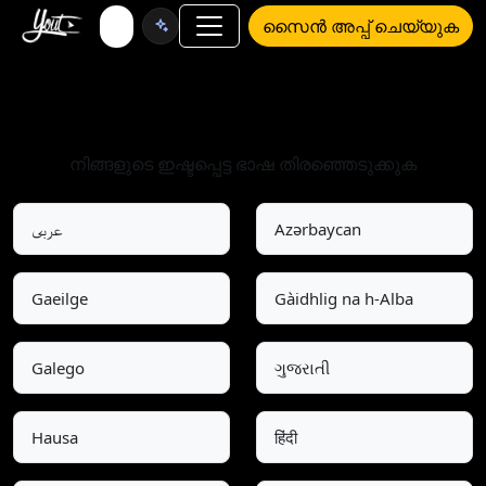
സൈൻ അപ്പ് ചെയ്യുക
ഭാഷ തിരഞ്ഞെടുക്കുക
നിങ്ങളുടെ ഇഷ്ടപ്പെട്ട ഭാഷ തിരഞ്ഞെടുക്കുക
عربى
Azərbaycan
Gaeilge
Gàidhlig na h-Alba
Galego
ગુજરાતી
Hausa
हिंदी