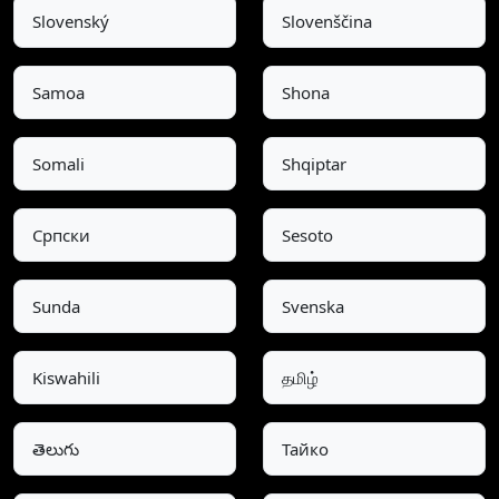
Slovenský
Slovenščina
Samoa
Shona
Somali
Shqiptar
Српски
Sesoto
Sunda
Svenska
Kiswahili
தமிழ்
తెలుగు
Тайко