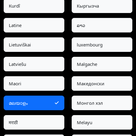
Kurdî
Кыргызча
Latine
ລາວ
Lietuviškai
luxembourg
Latviešu
Malgache
Maori
Македонски
മലയാളം
Монгол хэл
मराठी
Melayu