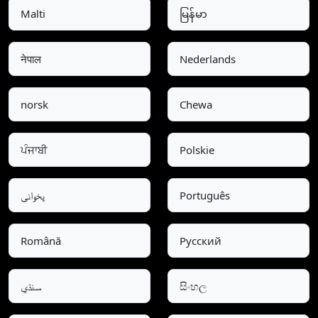
Malti
မြန်မာ
नेपाल
Nederlands
norsk
Chewa
ਪੰਜਾਬੀ
Polskie
پخوانی
Português
Română
Pусский
سنڌي
සිංහල