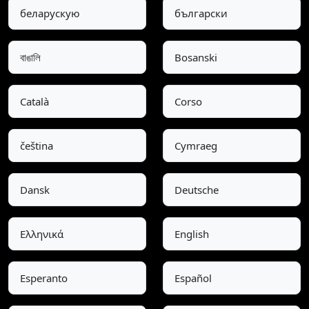
беларускую
български
বাঙালি
Bosanski
Català
Corso
čeština
Cymraeg
Dansk
Deutsche
Ελληνικά
English
Esperanto
Español