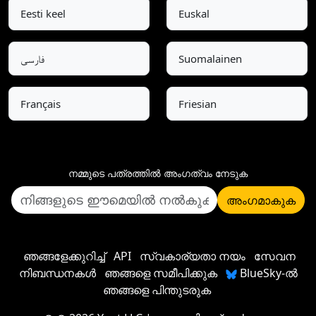
Eesti keel
Euskal
فارسی
Suomalainen
Français
Friesian
നമ്മുടെ പത്രത്തില്‍ അംഗത്വം നേടുക
അംഗമാകുക
ഞങ്ങളേക്കുറിച്ച്
API
സ്വകാര്യതാ നയം
സേവന
നിബന്ധനകൾ
ഞങ്ങളെ സമീപിക്കുക
BlueSky-ൽ
ഞങ്ങളെ പിന്തുടരുക