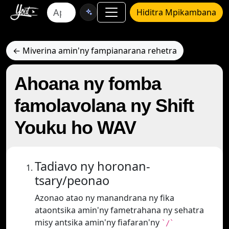
Hiditra Mpikambana
← Miverina amin'ny fampianarana rehetra
Ahoana ny fomba
famolavolana ny Shift
Youku ho WAV
Tadiavo ny horonan-
tsary/peonao
Azonao atao ny manandrana ny fika
ataontsika amin'ny fametrahana ny sehatra
misy antsika amin'ny fiafaran'ny
`/`