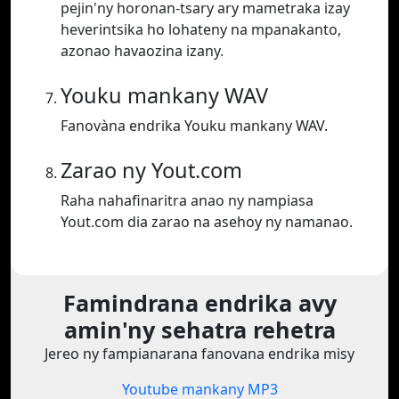
pejin'ny horonan-tsary ary mametraka izay
heverintsika ho lohateny na mpanakanto,
azonao havaozina izany.
Youku mankany WAV
Fanovàna endrika Youku mankany WAV.
Zarao ny Yout.com
Raha nahafinaritra anao ny nampiasa
Yout.com dia zarao na asehoy ny namanao.
Famindrana endrika avy
amin'ny sehatra rehetra
Jereo ny fampianarana fanovana endrika misy
Youtube mankany MP3