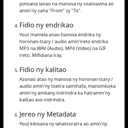
potoana ianao na manova ny soatoavina ao
amin'ny saha "From" sy "To".
Fidio ny endrikao
Yout mamela anao hanova endrika ny
horonan-tsary / audio amin'ireto endrika
MP3 na WAV (Audio), MP4 (Video) na GIF
ireto. Mifidiana iray.
Fidio ny kalitao
Azonao atao ny manova ny horonan-tsary /
audio amin'ny toetra samihafa, manomboka
amin'ny ambany indrindra ka hatramin'ny
kalitao avo indrindra.
Jereo ny Metadata
Yout kikisana ny lahatsoratra ao amin'ny