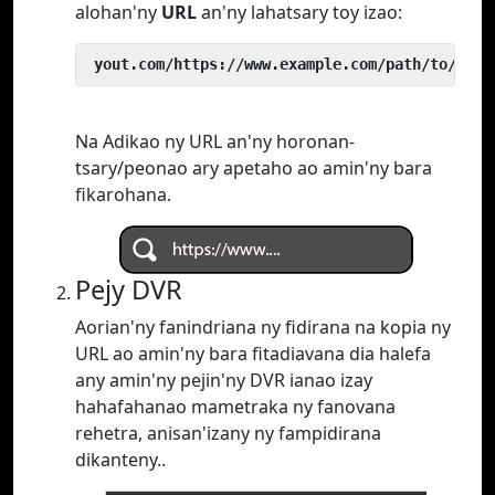
alohan'ny
URL
an'ny lahatsary toy izao:
 yout.com/https://www.example.com/path/to/vide
Na Adikao ny URL an'ny horonan-
tsary/peonao ary apetaho ao amin'ny bara
fikarohana.
Pejy DVR
Aorian'ny fanindriana ny fidirana na kopia ny
URL ao amin'ny bara fitadiavana dia halefa
any amin'ny pejin'ny DVR ianao izay
hahafahanao mametraka ny fanovana
rehetra, anisan'izany ny fampidirana
dikanteny..