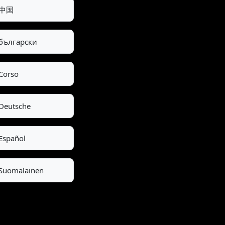
中国
български
Corso
Deutsche
Español
Suomalainen