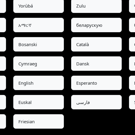
Yorùbá
Zulu
አማርኛ
беларускую
Bosanski
Català
Cymraeg
Dansk
English
Esperanto
Euskal
فارسی
Friesian