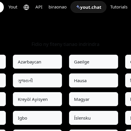
Yout
API
biraonao
Tutorials
yout.chat
Fidio ny fiteny
Fidio ny fiteny tianao indrindra
Azərbaycan
Gaeilge
ગુજરાતી
Hausa
Kreyòl Ayisyen
Magyar
Igbo
Íslensku