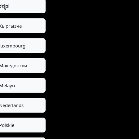
ಕನ್ನಡ
Кыргызча
luxembourg
Македонски
Melayu
Nederlands
Polskie