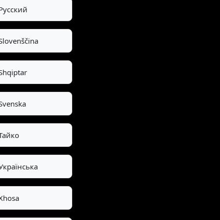
Pусский
Slovenščina
Shqiptar
Svenska
Тайко
Українська
Xhosa