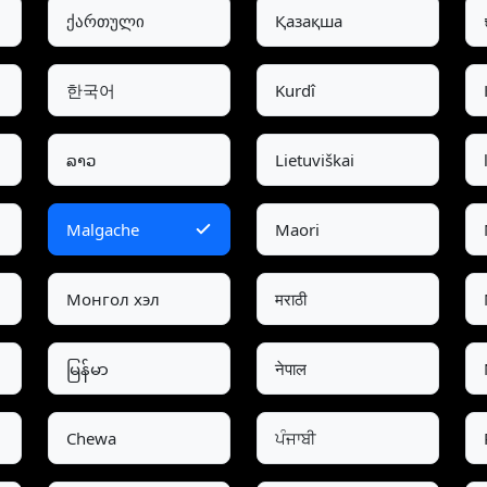
ქართული
Қазақша
한국어
Kurdî
ລາວ
Lietuviškai
Malgache
Maori
Монгол хэл
मराठी
မြန်မာ
नेपाल
Chewa
ਪੰਜਾਬੀ