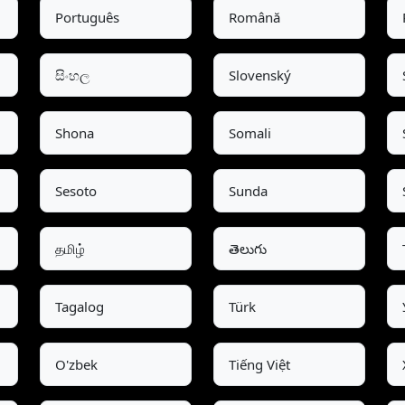
Português
Română
සිංහල
Slovenský
Shona
Somali
Sesoto
Sunda
தமிழ்
తెలుగు
Tagalog
Türk
O'zbek
Tiếng Việt