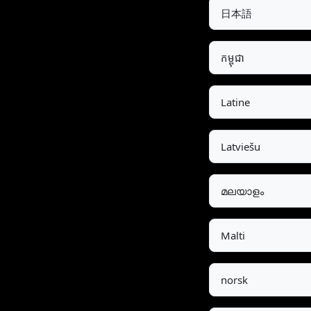
日本語
កម្ពុជា
Latine
Latviešu
മലയാളം
Malti
norsk