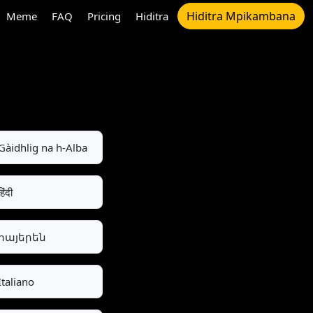
Hiditra Mpikambana
Meme
FAQ
Pricing
Hiditra
Gàidhlig na h-Alba
हिंदी
հայերեն
Italiano