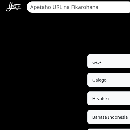
عربى
Galego
Hrvatski
Bahasa Indonesia