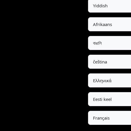
Yiddish
Afrikaans
বাঙালি
čeština
Ελληνικά
Eesti keel
Français