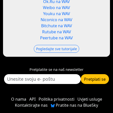
Ok.Ru na WAV
Weibo na WAV
Youku na WAV
Niconico na WAV
Bitchute na WAV
Rutube na WAV
Peertube na WAV
Pogledajte sve tutorijale
Pretplatite se na naš newsletter
Pretplati se
O nama
API
Politika privatnosti
Uvjeti usluge
Kontaktirajte nas
Pratite nas na BlueSky