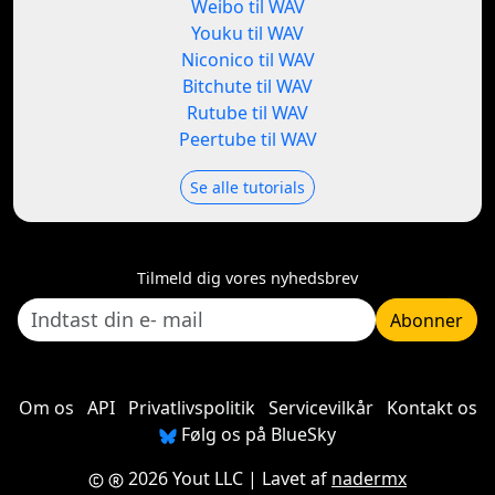
Weibo til WAV
Youku til WAV
Niconico til WAV
Bitchute til WAV
Rutube til WAV
Peertube til WAV
Se alle tutorials
Tilmeld dig vores nyhedsbrev
Abonner
Om os
API
Privatlivspolitik
Servicevilkår
Kontakt os
Følg os på BlueSky
2026 Yout LLC
| Lavet af
nadermx