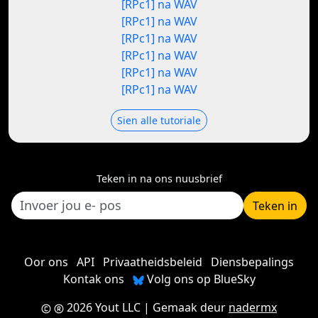
[RPc1] na WAV
[RPc1] na WAV
[RPc1] na WAV
[RPc1] na WAV
[RPc1] na WAV
[RPc1] na WAV
Sien alle tutoriale
Teken in na ons nuusbrief
Teken in
Oor ons
API
Privaatheidsbeleid
Diensbepalings
Kontak ons
Volg ons op BlueSky
2026 Yout LLC
| Gemaak deur
nadermx