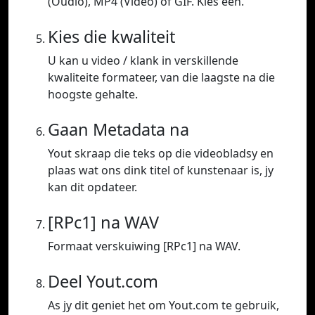
(Oudio), MP4 (Video) of GIF. Kies een.
Kies die kwaliteit
U kan u video / klank in verskillende
kwaliteite formateer, van die laagste na die
hoogste gehalte.
Gaan Metadata na
Yout skraap die teks op die videobladsy en
plaas wat ons dink titel of kunstenaar is, jy
kan dit opdateer.
[RPc1] na WAV
Formaat verskuiwing [RPc1] na WAV.
Deel Yout.com
As jy dit geniet het om Yout.com te gebruik,