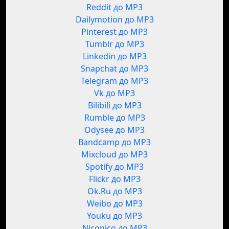
Reddit до MP3
Dailymotion до MP3
Pinterest до MP3
Tumblr до MP3
Linkedin до MP3
Snapchat до MP3
Telegram до MP3
Vk до MP3
Bilibili до MP3
Rumble до MP3
Odysee до MP3
Bandcamp до MP3
Mixcloud до MP3
Spotify до MP3
Flickr до MP3
Ok.Ru до MP3
Weibo до MP3
Youku до MP3
Niconico до MP3