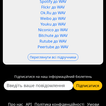
Spotify до WAV
Flickr до WAV
Ok.Ru до WAV
Weibo до WAV
Youku до WAV
Niconico до WAV
Bitchute до WAV
Rutube до WAV
Peertube до WAV
Переглянути всі підручники
Підписатися на наш інформаційний бюлетень
Підписатися
Про нас
API
Політика конфіденційності
Умови