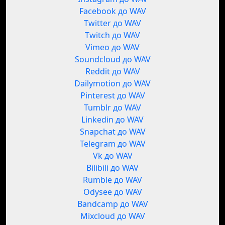
Facebook до WAV
Twitter до WAV
Twitch до WAV
Vimeo до WAV
Soundcloud до WAV
Reddit до WAV
Dailymotion до WAV
Pinterest до WAV
Tumblr до WAV
Linkedin до WAV
Snapchat до WAV
Telegram до WAV
Vk до WAV
Bilibili до WAV
Rumble до WAV
Odysee до WAV
Bandcamp до WAV
Mixcloud до WAV