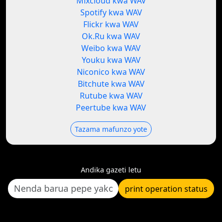
Mixcloud kwa WAV
Spotify kwa WAV
Flickr kwa WAV
Ok.Ru kwa WAV
Weibo kwa WAV
Youku kwa WAV
Niconico kwa WAV
Bitchute kwa WAV
Rutube kwa WAV
Peertube kwa WAV
Tazama mafunzo yote
Andika gazeti letu
print operation status