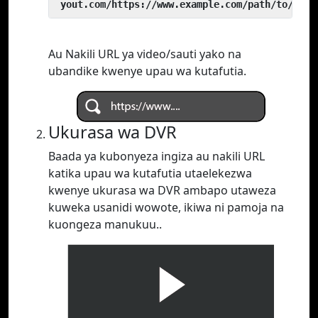
 yout.com/https://www.example.com/path/to/vide
Au Nakili URL ya video/sauti yako na
ubandike kwenye upau wa kutafutia.
Ukurasa wa DVR
Baada ya kubonyeza ingiza au nakili URL
katika upau wa kutafutia utaelekezwa
kwenye ukurasa wa DVR ambapo utaweza
kuweka usanidi wowote, ikiwa ni pamoja na
kuongeza manukuu..