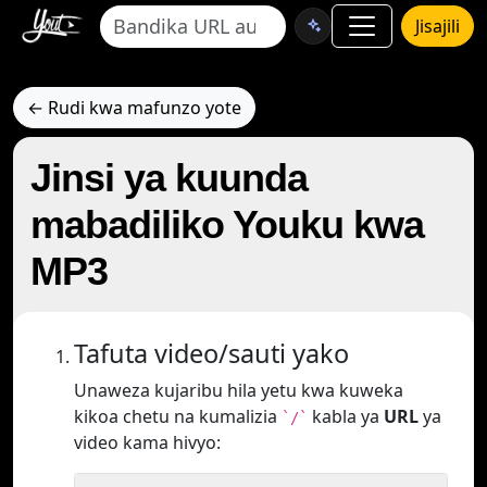
Jisajili
← Rudi kwa mafunzo yote
Jinsi ya kuunda
mabadiliko Youku kwa
MP3
Tafuta video/sauti yako
Unaweza kujaribu hila yetu kwa kuweka
kikoa chetu na kumalizia
kabla ya
URL
ya
`/`
video kama hivyo: