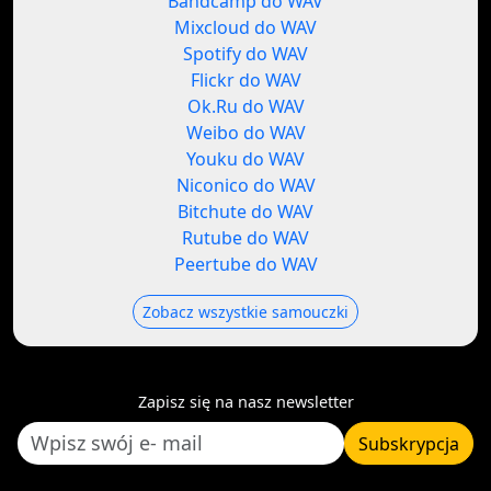
Bandcamp do WAV
Mixcloud do WAV
Spotify do WAV
Flickr do WAV
Ok.Ru do WAV
Weibo do WAV
Youku do WAV
Niconico do WAV
Bitchute do WAV
Rutube do WAV
Peertube do WAV
Zobacz wszystkie samouczki
Zapisz się na nasz newsletter
Subskrypcja