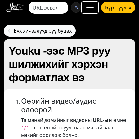
Бүртгүүлэх
← Бүх хичээлүүд рүү буцах
Youku -ээс MP3 руу
шилжихийг хэрхэн
форматлах вэ
Өөрийн видео/аудио
олоорой
Та манай домайныг видеоны
URL-ын
өмнө
төгсгөлтэй оруулснаар манай заль
`/`
мэхийг оролдож болно.