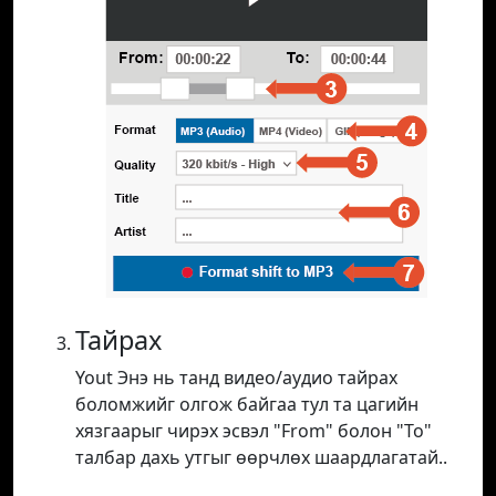
Тайрах
Yout Энэ нь танд видео/аудио тайрах
боломжийг олгож байгаа тул та цагийн
хязгаарыг чирэх эсвэл "From" болон "To"
талбар дахь утгыг өөрчлөх шаардлагатай..