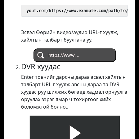
 yout.com/https://www.example.com/path/to/vide
Эсвэл Өөрийн видео/аудио URL-г хуулж,
хайлтын талбарт буулгана уу.
DVR хуудас
Enter товчийг дарсны дараа эсвэл хайлтын
талбарт URL-г хуулж авсны дараа та DVR
хуудас руу шилжих бөгөөд хадмал орчуулга
оруулах зэрэг ямар ч тохиргоог хийх
боломжтой болно..