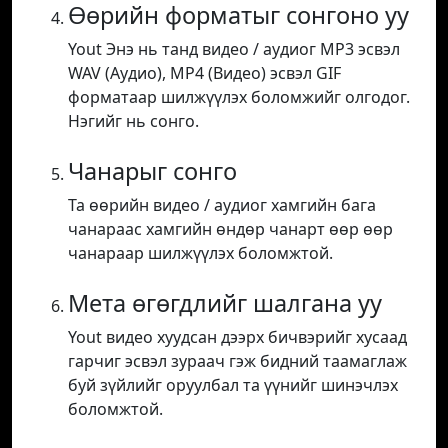
Өөрийн форматыг сонгоно уу
Yout Энэ нь танд видео / аудиог MP3 эсвэл
WAV (Аудио), MP4 (Видео) эсвэл GIF
форматаар шилжүүлэх боломжийг олгодог.
Нэгийг нь сонго.
Чанарыг сонго
Та өөрийн видео / аудиог хамгийн бага
чанараас хамгийн өндөр чанарт өөр өөр
чанараар шилжүүлэх боломжтой.
Мета өгөгдлийг шалгана уу
Yout видео хуудсан дээрх бичвэрийг хусаад
гарчиг эсвэл зураач гэж бидний таамаглаж
буй зүйлийг оруулбал та үүнийг шинэчлэх
боломжтой.