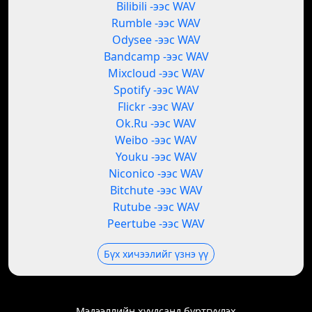
Bilibili -ээс WAV
Rumble -ээс WAV
Odysee -ээс WAV
Bandcamp -ээс WAV
Mixcloud -ээс WAV
Spotify -ээс WAV
Flickr -ээс WAV
Ok.Ru -ээс WAV
Weibo -ээс WAV
Youku -ээс WAV
Niconico -ээс WAV
Bitchute -ээс WAV
Rutube -ээс WAV
Peertube -ээс WAV
Бүх хичээлийг үзнэ үү
Мэдээллийн хуудсанд бүртгүүлэх