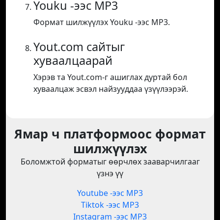
Youku -ээс MP3
Формат шилжүүлэх Youku -ээс MP3.
Yout.com сайтыг
хуваалцаарай
Хэрэв та Yout.com-г ашиглах дуртай бол
хуваалцаж эсвэл найзууддаа үзүүлээрэй.
Ямар ч платформоос формат
шилжүүлэх
Боломжтой форматыг өөрчлөх зааварчилгааг
үзнэ үү
Youtube -ээс MP3
Tiktok -ээс MP3
Instagram -ээс MP3