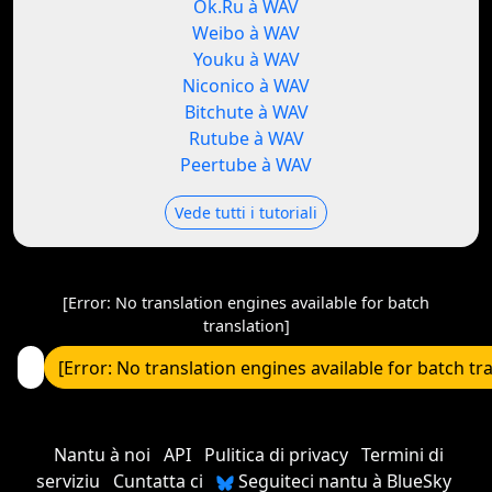
Ok.Ru à WAV
Weibo à WAV
Youku à WAV
Niconico à WAV
Bitchute à WAV
Rutube à WAV
Peertube à WAV
Vede tutti i tutoriali
[Error: No translation engines available for batch
translation]
[Error: No translation engines available for batch tr
Nantu à noi
API
Pulitica di privacy
Termini di
serviziu
Cuntatta ci
Seguiteci nantu à BlueSky