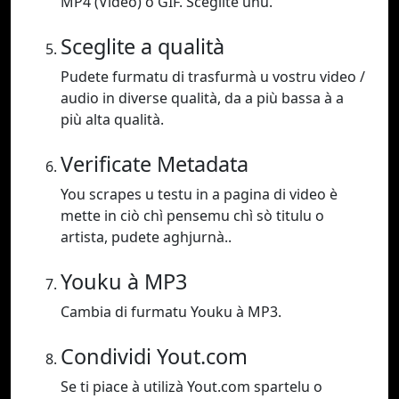
MP4 (Video) o GIF. Sceglite unu.
Sceglite a qualità
Pudete furmatu di trasfurmà u vostru video /
audio in diverse qualità, da a più bassa à a
più alta qualità.
Verificate Metadata
You scrapes u testu in a pagina di video è
mette in ciò chì pensemu chì sò titulu o
artista, pudete aghjurnà..
Youku à MP3
Cambia di furmatu Youku à MP3.
Condividi Yout.com
Se ti piace à utilizà Yout.com spartelu o