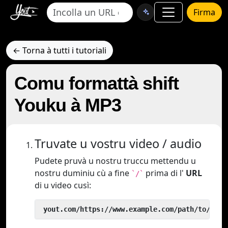
Firma
← Torna à tutti i tutoriali
Comu formattà shift
Youku à MP3
Truvate u vostru video / audio
Pudete pruvà u nostru truccu mettendu u
nostru duminiu cù a fine
prima di l'
URL
`/`
di u video cusì:
 yout.com/https://www.example.com/path/to/vide