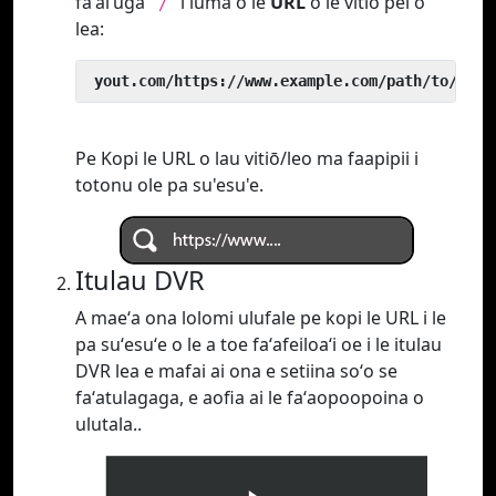
faʻaiʻuga
i luma o le
URL
o le vitio pei o
`/`
lea:
 yout.com/https://www.example.com/path/to/vide
Pe Kopi le URL o lau vitiō/leo ma faapipii i
totonu ole pa su'esu'e.
Itulau DVR
A maeʻa ona lolomi ulufale pe kopi le URL i le
pa suʻesuʻe o le a toe faʻafeiloaʻi oe i le itulau
DVR lea e mafai ai ona e setiina soʻo se
faʻatulagaga, e aofia ai le faʻaopoopoina o
ulutala..