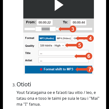
Otioti
Yout fa'atagaina oe e fa'aoti lau vitio / leo, e
tatau ona e toso le taimi pe suia le tau i "Mai"
ma "I" fanua.