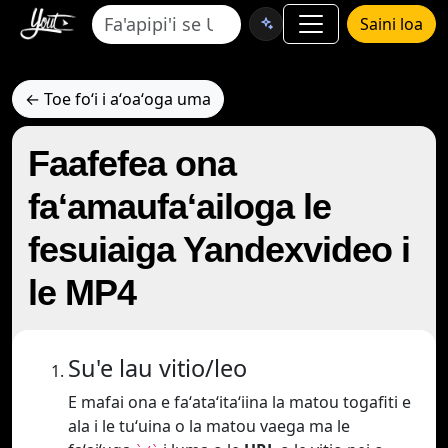
Saini loa
← Toe foʻi i aʻoaʻoga uma
Faafefea ona
faʻamaufaʻailoga le
fesuiaiga Yandexvideo i
le MP4
Su'e lau vitio/leo
E mafai ona e faʻataʻitaʻiina la matou togafiti e
ala i le tuʻuina o la matou vaega ma le