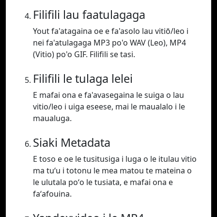
Filifili lau faatulagaga
Yout fa'atagaina oe e fa'asolo lau vitiō/leo i
nei fa'atulagaga MP3 po'o WAV (Leo), MP4
(Vitio) po'o GIF. Filifili se tasi.
Filifili le tulaga lelei
E mafai ona e fa'avasegaina le suiga o lau
vitio/leo i uiga eseese, mai le maualalo i le
maualuga.
Siaki Metadata
E toso e oe le tusitusiga i luga o le itulau vitio
ma tuʻu i totonu le mea matou te mateina o
le ulutala poʻo le tusiata, e mafai ona e
faʻafouina.