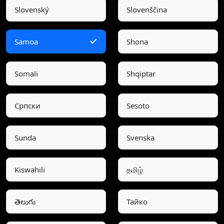
Slovenský
Slovenščina
Samoa
Shona
Somali
Shqiptar
Српски
Sesoto
Sunda
Svenska
Kiswahili
தமிழ்
తెలుగు
Тайко