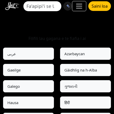
Saini loa
Filifili le Gagana
Filifili lau gagana e te fiafia i ai
عربى
Azərbaycan
Gaeilge
Gàidhlig na h-Alba
Galego
ગુજરાતી
Hausa
हिंदी