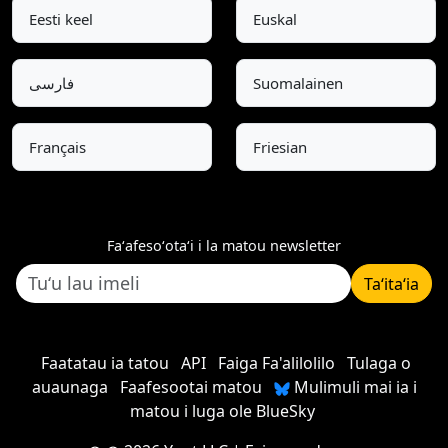
Eesti keel
Euskal
فارسی
Suomalainen
Français
Friesian
Faʻafesoʻotaʻi i la matou newsletter
Taʻitaʻia
Faatatau ia tatou
API
Faiga Fa'alilolilo
Tulaga o
auaunaga
Faafesootai matou
Mulimuli mai ia i
matou i luga ole BlueSky