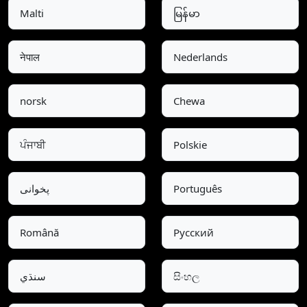
Malti
မြန်မာ
नेपाल
Nederlands
norsk
Chewa
ਪੰਜਾਬੀ
Polskie
پخوانی
Português
Română
Pусский
سنڌي
සිංහල