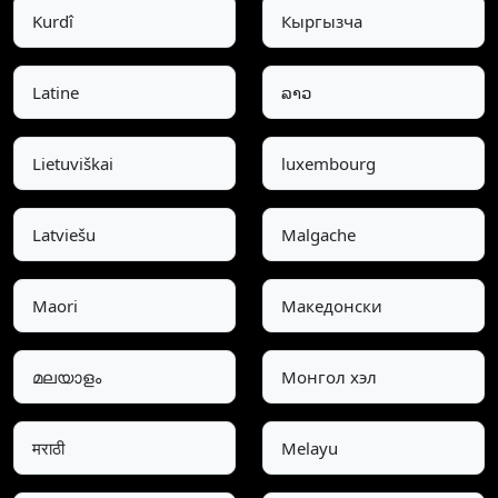
Kurdî
Кыргызча
Latine
ລາວ
Lietuviškai
luxembourg
Latviešu
Malgache
Maori
Македонски
മലയാളം
Монгол хэл
मराठी
Melayu