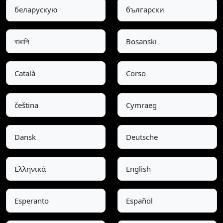
беларускую
български
বাঙালি
Bosanski
Català
Corso
čeština
Cymraeg
Dansk
Deutsche
Ελληνικά
English
Esperanto
Español