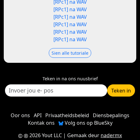
[RPc1] na WAV
[RPc1] na WAV
[RPc1] na WAV
[RPc1] na WAV
[RPc1] na WAV
[RPc1] na WAV
Sien alle tutoriale
Teken in na ons nuusbrief
Teken in
Oor ons
API
Privaatheidsbeleid
Diensbepalings
Kontak ons
Volg ons op BlueSky
2026 Yout LLC
| Gemaak deur
nadermx