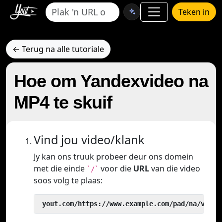
Teken in
← Terug na alle tutoriale
Hoe om Yandexvideo na
MP4 te skuif
Vind jou video/klank
Jy kan ons truuk probeer deur ons domein
met die einde
voor die
URL
van die video
`/`
soos volg te plaas:
 yout.com/https://www.example.com/pad/na/video