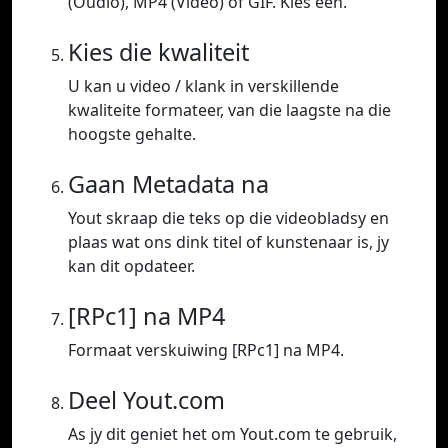
(Oudio), MP4 (Video) of GIF. Kies een.
Kies die kwaliteit
U kan u video / klank in verskillende
kwaliteite formateer, van die laagste na die
hoogste gehalte.
Gaan Metadata na
Yout skraap die teks op die videobladsy en
plaas wat ons dink titel of kunstenaar is, jy
kan dit opdateer.
[RPc1] na MP4
Formaat verskuiwing [RPc1] na MP4.
Deel Yout.com
As jy dit geniet het om Yout.com te gebruik,