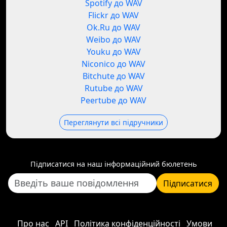
Spotify до WAV
Flickr до WAV
Ok.Ru до WAV
Weibo до WAV
Youku до WAV
Niconico до WAV
Bitchute до WAV
Rutube до WAV
Peertube до WAV
Переглянути всі підручники
Підписатися на наш інформаційний бюлетень
Підписатися
Про нас
API
Політика конфіденційності
Умови