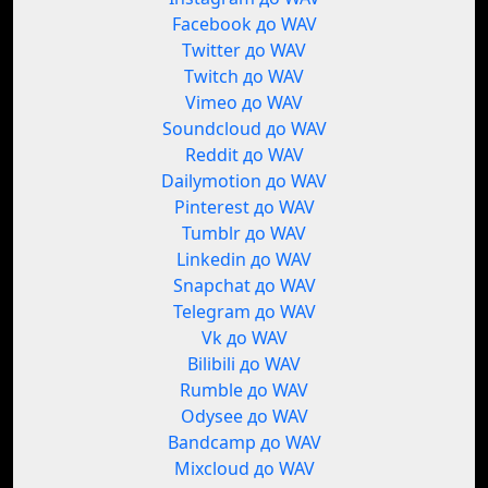
Facebook до WAV
Twitter до WAV
Twitch до WAV
Vimeo до WAV
Soundcloud до WAV
Reddit до WAV
Dailymotion до WAV
Pinterest до WAV
Tumblr до WAV
Linkedin до WAV
Snapchat до WAV
Telegram до WAV
Vk до WAV
Bilibili до WAV
Rumble до WAV
Odysee до WAV
Bandcamp до WAV
Mixcloud до WAV