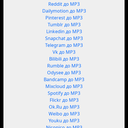
Reddit до MP3
Dailymotion до MP3
Pinterest до MP3
Tumblr до MP3
Linkedin до MP3
Snapchat до MP3
Telegram до MP3
Vk до MP3
Bilibili до MP3
Rumble до MP3
Odysee до MP3
Bandcamp до MP3
Mixcloud до MP3
Spotify до MP3
Flickr до MP3
Ok.Ru до MP3
Weibo до MP3
Youku до MP3
Niconico до MP3