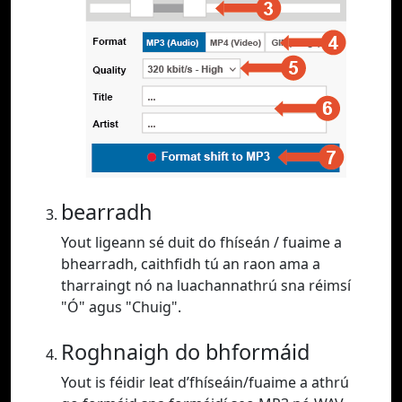
bearradh
Yout ligeann sé duit do fhíseán / fuaime a
bhearradh, caithfidh tú an raon ama a
tharraingt nó na luachannathrú sna réimsí
"Ó" agus "Chuig".
Roghnaigh do bhformáid
Yout is féidir leat d’fhíseáin/fuaime a athrú