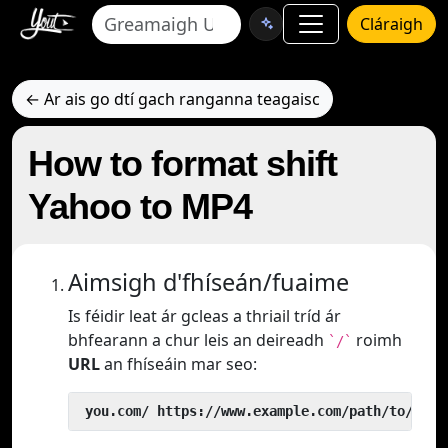
Cláraigh
← Ar ais go dtí gach ranganna teagaisc
How to format shift
Yahoo to MP4
Aimsigh d'fhíseán/fuaime
Is féidir leat ár gcleas a thriail tríd ár
bhfearann a chur leis an deireadh
roimh
`/`
URL
an fhíseáin mar seo:
 you.com/ https://www.example.com/path/to/vide