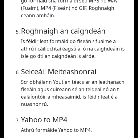
go formáid sna formáidí seo MP3 nó WAV
(Fuaim), MP4 (Físeán) nó GIF. Roghnaigh
ceann amháin.
Roghnaigh an caighdeán
Is féidir leat formáid do físeán / fuaime a
athrú i cáilíochtaí éagsúla, ó na caighdeáin is
ísle go dtí an caighdeán is airde.
Seiceáil Meiteashonraí
Scriobhálann Yout an téacs ar an leathanach
físeáin agus cuireann sé an teideal nó an t-
ealaíontóir a mheasaimid, is féidir leat é a
nuashonrú.
Yahoo to MP4
Athrú formáide Yahoo to MP4.