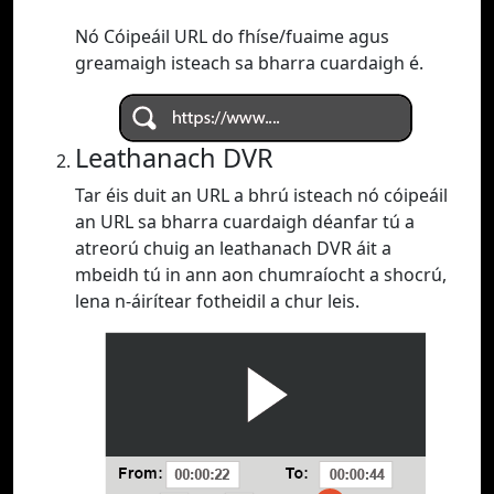
Nó Cóipeáil URL do fhíse/fuaime agus
greamaigh isteach sa bharra cuardaigh é.
Leathanach DVR
Tar éis duit an URL a bhrú isteach nó cóipeáil
an URL sa bharra cuardaigh déanfar tú a
atreorú chuig an leathanach DVR áit a
mbeidh tú in ann aon chumraíocht a shocrú,
lena n-áirítear fotheidil a chur leis.