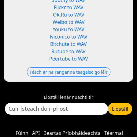
Spotify to WAV
Flickr to WAV
Ok.Ru to WAV
Weibo to WAV
Youku to WAV
Niconico to WAV
Bitchute to WAV
Rutube to WAV
Peertube to WAV
Féach ar na ranganna teagaisc go léir
Liostáil lenár nuachtlitir
Liostáil
Fúinn
API
Beartas Príobháideachta
Téarmaí