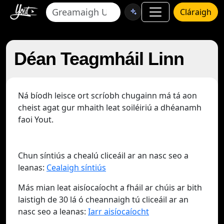
Cláraigh
Déan Teagmháil Linn
Ná bíodh leisce ort scríobh chugainn má tá aon
cheist agat gur mhaith leat soiléiriú a dhéanamh
faoi Yout.
Chun síntiús a chealú cliceáil ar an nasc seo a
leanas:
Cealaigh síntiús
Más mian leat aisíocaíocht a fháil ar chúis ar bith
laistigh de 30 lá ó cheannaigh tú cliceáil ar an
nasc seo a leanas:
Iarr aisíocaíocht