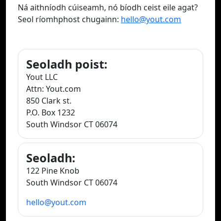
Ná aithníodh cúiseamh, nó bíodh ceist eile agat?
Seol ríomhphost chugainn:
hello@yout.com
Seoladh poist:
Yout LLC
Attn: Yout.com
850 Clark st.
P.O. Box 1232
South Windsor CT 06074
Seoladh:
122 Pine Knob
South Windsor CT 06074
hello@yout.com