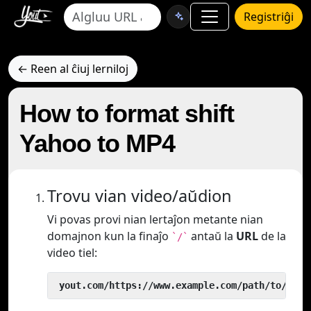
Registriĝi
← Reen al ĉiuj lerniloj
How to format shift
Yahoo to MP4
Trovu vian video/aŭdion
Vi povas provi nian lertaĵon metante nian
domajnon kun la finaĵo
antaŭ la
URL
de la
`/`
video tiel:
 yout.com/https://www.example.com/path/to/vide