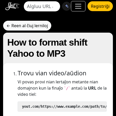
Registriĝi
← Reen al ĉiuj lerniloj
How to format shift
Yahoo to MP3
Trovu vian video/aŭdion
Vi povas provi nian lertaĵon metante nian
domajnon kun la finaĵo
antaŭ la
URL
de la
`/`
video tiel:
 yout.com/https://www.example.com/path/to/vide