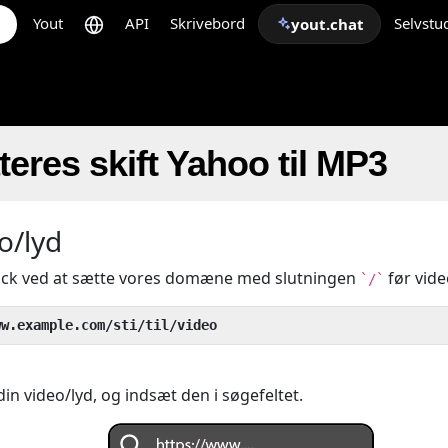
Yout
API
Skrivebord
Selvstu
yout.chat
eres skift Yahoo til MP3
o/lyd
rick ved at sætte vores domæne med slutningen
før vid
`/`
ww.example.com/sti/til/video
 din video/lyd, og indsæt den i søgefeltet.