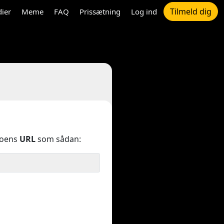
Tilmeld dig
dier
Meme
FAQ
Prissætning
Log ind
eoens
URL
som sådan: