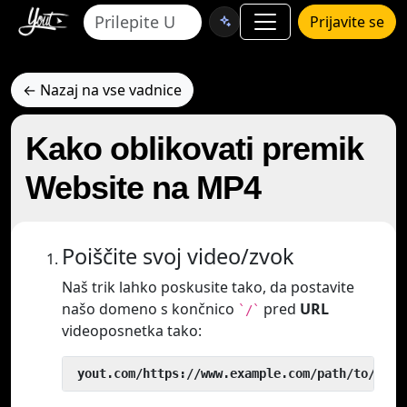
Prijavite se
← Nazaj na vse vadnice
Kako oblikovati premik
Website na MP4
Poiščite svoj video/zvok
Naš trik lahko poskusite tako, da postavite
našo domeno s končnico
pred
URL
`/`
videoposnetka tako:
 yout.com/https://www.example.com/path/to/vide