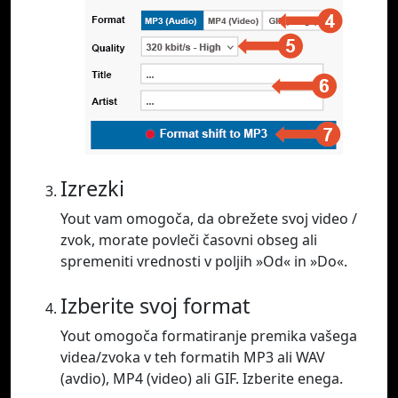
Izrezki
Yout vam omogoča, da obrežete svoj video /
zvok, morate povleči časovni obseg ali
spremeniti vrednosti v poljih »Od« in »Do«.
Izberite svoj format
Yout omogoča formatiranje premika vašega
videa/zvoka v teh formatih MP3 ali WAV
(avdio), MP4 (video) ali GIF. Izberite enega.