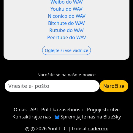
Weibo do WAV
Youku do WAV
Niconico do WAV
Bitchute do WAV
Rutube do WAV
Peertube do WAV
Oglejte si vse vadnice
Naročite se na našo e-novice
Naroči se
O nas
API
Politika zasebnosti
Pogoji storitve
Kontaktirajte nas
Spremljajte nas na BlueSky
2026 Yout LLC
| Izdelal
nadermx