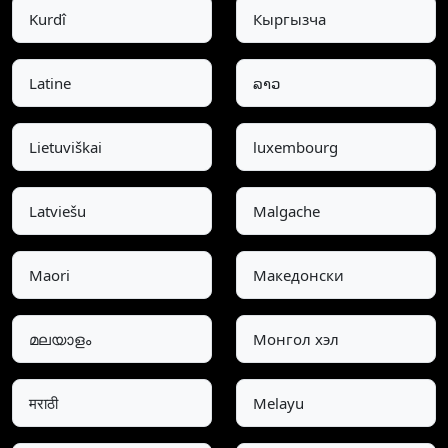
Kurdî
Кыргызча
Latine
ລາວ
Lietuviškai
luxembourg
Latviešu
Malgache
Maori
Македонски
മലയാളം
Монгол хэл
मराठी
Melayu