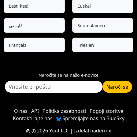
Eesti keel
Euskal
فارسی
Suomalainen
Français
Friesian
Naročite se na našo e-novice
Naroči se
O nas
API
Politika zasebnosti
Pogoji storitve
Kontaktirajte nas
Spremljajte nas na BlueSky
2026 Yout LLC
| Izdelal
nadermx