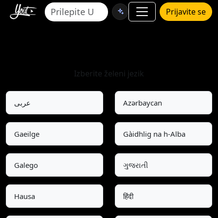
Prijavite se
Izberite jezik
Izberite želeni jezik
عربى
Azərbaycan
Gaeilge
Gàidhlig na h-Alba
Galego
ગુજરાતી
Hausa
हिंदी