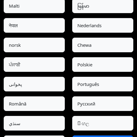
Malti
မြန်မာ
नेपाल
Nederlands
norsk
Chewa
ਪੰਜਾਬੀ
Polskie
پخوانی
Português
Română
Pусский
سنڌي
සිංහල