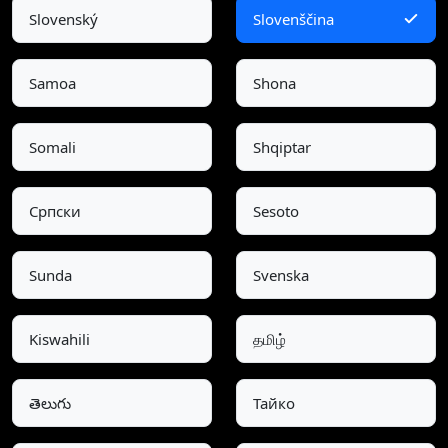
Slovenský
Slovenščina
Samoa
Shona
Somali
Shqiptar
Српски
Sesoto
Sunda
Svenska
Kiswahili
தமிழ்
తెలుగు
Тайко