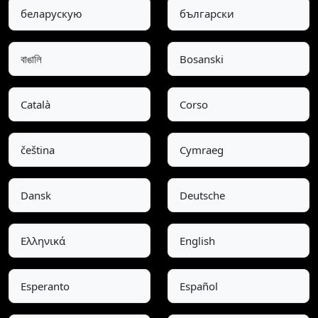
беларускую
български
বাঙালি
Bosanski
Català
Corso
čeština
Cymraeg
Dansk
Deutsche
Ελληνικά
English
Esperanto
Español