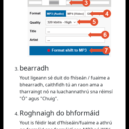
bearradh
Yout ligeann sé duit do fhíseán / fuaime a
bhearradh, caithfidh tú an raon ama a
tharraingt nó na luachannathrú sna réimsí
"Ó" agus "Chuig".
Roghnaigh do bhformáid
Yout is féidir leat d’fhíseáin/fuaime a athrú