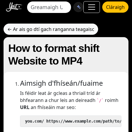
Cláraigh
← Ar ais go dtí gach ranganna teagaisc
How to format shift
Website to MP4
Aimsigh d'fhíseán/fuaime
Is féidir leat ár gcleas a thriail tríd ár
bhfearann a chur leis an deireadh
roimh
`/`
URL
an fhíseáin mar seo:
 you.com/ https://www.example.com/path/to/vide