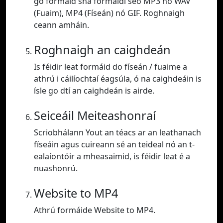
go formáid sna formáidí seo MP3 nó WAV
(Fuaim), MP4 (Físeán) nó GIF. Roghnaigh
ceann amháin.
Roghnaigh an caighdeán
Is féidir leat formáid do físeán / fuaime a
athrú i cáilíochtaí éagsúla, ó na caighdeáin is
ísle go dtí an caighdeán is airde.
Seiceáil Meiteashonraí
Scriobhálann Yout an téacs ar an leathanach
físeáin agus cuireann sé an teideal nó an t-
ealaíontóir a mheasaimid, is féidir leat é a
nuashonrú.
Website to MP4
Athrú formáide Website to MP4.