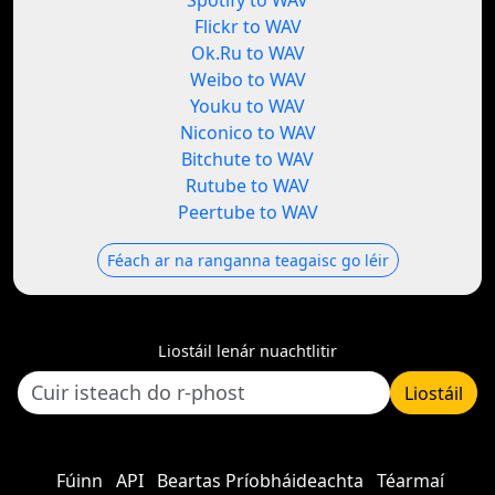
Spotify to WAV
Flickr to WAV
Ok.Ru to WAV
Weibo to WAV
Youku to WAV
Niconico to WAV
Bitchute to WAV
Rutube to WAV
Peertube to WAV
Féach ar na ranganna teagaisc go léir
Liostáil lenár nuachtlitir
Liostáil
Fúinn
API
Beartas Príobháideachta
Téarmaí