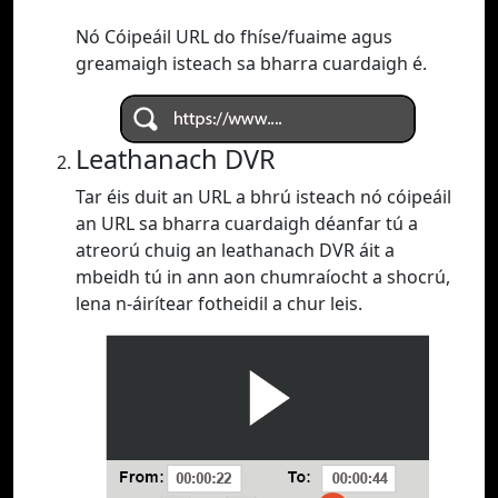
Nó Cóipeáil URL do fhíse/fuaime agus
greamaigh isteach sa bharra cuardaigh é.
Leathanach DVR
Tar éis duit an URL a bhrú isteach nó cóipeáil
an URL sa bharra cuardaigh déanfar tú a
atreorú chuig an leathanach DVR áit a
mbeidh tú in ann aon chumraíocht a shocrú,
lena n-áirítear fotheidil a chur leis.