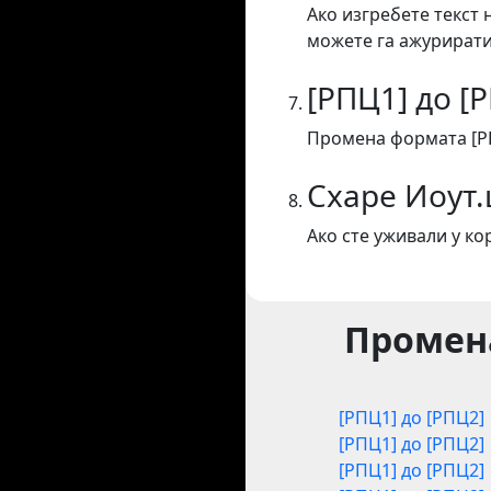
Ако изгребете текст 
можете га ажурирати
[РПЦ1] до [
Промена формата [РП
Схаре Иоут
Ако сте уживали у к
Промена
[РПЦ1] до [РПЦ2]
[РПЦ1] до [РПЦ2]
[РПЦ1] до [РПЦ2]