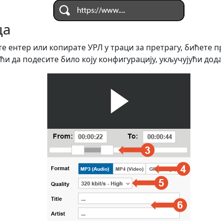
ца
е ентер или копирате УРЛ у траци за претрагу, бићете 
ћи да подесите било коју конфигурацију, укључујући дод