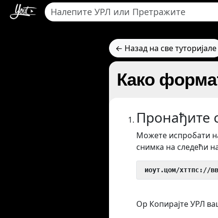
← Назад на све туторијале
Како форма
Пронађите с
Можете испробати на
снимка на следећи н
 иоут.цом/хттпс://в
Ор Копирајте УРЛ ваш