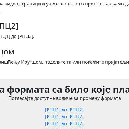
на видео страници и унесете оно што претпостављамо да
.
РПЦ2]
Ц1] до [РПЦ2].
.цом
оришћењу Иоут.цом, поделите га или покажите пријатељи
 формата са било које п
Погледајте доступне водиче за промену формата
[РПЦ1] до [РПЦ2]
[РПЦ1] до [РПЦ2]
[РПЦ1] до [РПЦ2]