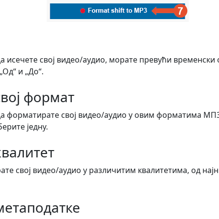
да исечете свој видео/аудио, морате превући временски
Од“ и „До“.
вој формат
да форматирате свој видео/аудио у овим форматима МП3
берите једну.
квалитет
те свој видео/аудио у различитим квалитетима, од најн
метаподатке