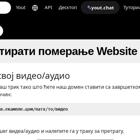
Yout
API
Десктоп
Тутори
yout.chat
тирати померање Website
вој видео/аудио
ш трик тако што ћете наш домен ставити са завршетк
ачин:
вв.екампле.цом/патх/то/видео
ег видеа/аудио и налепите га у траку за претрагу.