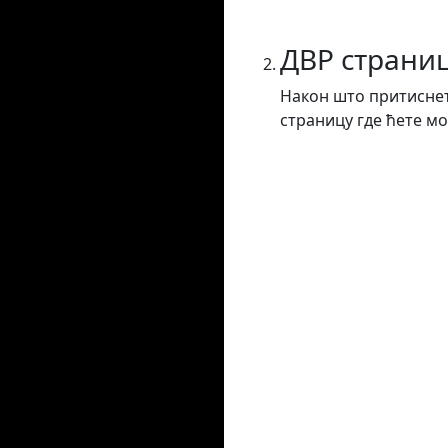
ДВР страни
Након што притиснет
страницу где ћете мо