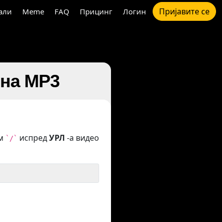
Пријавите се
али
Meme
FAQ
Прицинг
Логин
 на MP3
ом
испред
УРЛ
-а видео
`/`