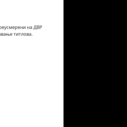
преусмерени на ДВР
авање титлова.