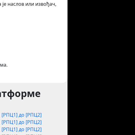
 је наслов или извођач,
ма.
латформе
[РПЦ1] до [РПЦ2]
[РПЦ1] до [РПЦ2]
[РПЦ1] до [РПЦ2]