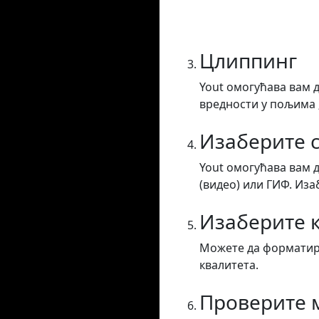
Цлиппинг
Yout омогућава вам 
вредности у пољима „
Изаберите с
Yout омогућава вам 
(видео) или ГИФ. Иза
Изаберите 
Можете да форматира
квалитета.
Проверите 