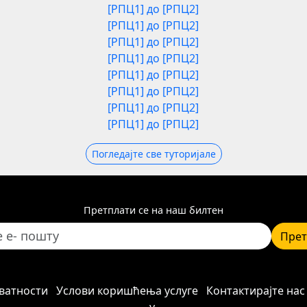
[РПЦ1] до [РПЦ2]
[РПЦ1] до [РПЦ2]
[РПЦ1] до [РПЦ2]
[РПЦ1] до [РПЦ2]
[РПЦ1] до [РПЦ2]
[РПЦ1] до [РПЦ2]
[РПЦ1] до [РПЦ2]
[РПЦ1] до [РПЦ2]
Погледајте све туторијале
Претплати се на наш билтен
Прет
ватности
Услови коришћења услуге
Контактирајте нас