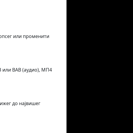
 опсег или променити
 или ВАВ (аудио), МП4
ижег до највишег