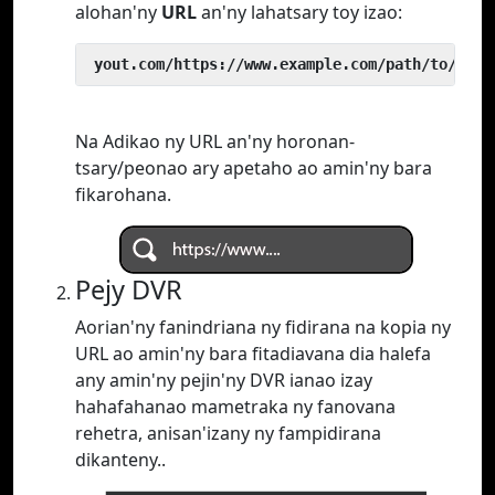
alohan'ny
URL
an'ny lahatsary toy izao:
 yout.com/https://www.example.com/path/to/vide
Na Adikao ny URL an'ny horonan-
tsary/peonao ary apetaho ao amin'ny bara
fikarohana.
Pejy DVR
Aorian'ny fanindriana ny fidirana na kopia ny
URL ao amin'ny bara fitadiavana dia halefa
any amin'ny pejin'ny DVR ianao izay
hahafahanao mametraka ny fanovana
rehetra, anisan'izany ny fampidirana
dikanteny..