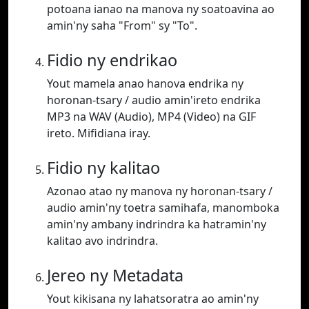
potoana ianao na manova ny soatoavina ao
amin'ny saha "From" sy "To".
Fidio ny endrikao
Yout mamela anao hanova endrika ny
horonan-tsary / audio amin'ireto endrika
MP3 na WAV (Audio), MP4 (Video) na GIF
ireto. Mifidiana iray.
Fidio ny kalitao
Azonao atao ny manova ny horonan-tsary /
audio amin'ny toetra samihafa, manomboka
amin'ny ambany indrindra ka hatramin'ny
kalitao avo indrindra.
Jereo ny Metadata
Yout kikisana ny lahatsoratra ao amin'ny