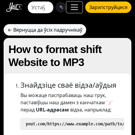
Зарэгіструйцеся
← Вярнуцца да ўсіх падручнікаў
How to format shift
Website to MP3
Знайдзіце сваё відэа/аўдыя
Вы можаце паспрабаваць наш трук,
паставіўшы наш дамен з канчаткам
`/`
перад
URL-адрасам
відэа, напрыклад:
 yout.com/https://www.example.com/path/to/vide