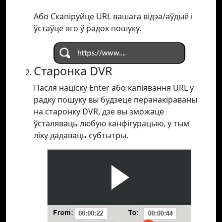
Або Скапіруйце URL вашага відэа/аўдыё і
ўстаўце яго ў радок пошуку.
Старонка DVR
Пасля націску Enter або капіявання URL у
радку пошуку вы будзеце перанакіраваны
на старонку DVR, дзе вы зможаце
ўсталяваць любую канфігурацыю, у тым
ліку дадаваць субтытры.