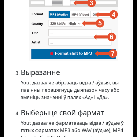
Выразанне
Yout дазваляе абрэзаць відэа / аўдыя, вы
павінны перацягнуць дыяпазон часу або
змяніць значэнні ў палях «Ад» і «Да».
Выберыце свой фармат
Yout дазваляе фарматаваць відэа / аўдыё ў
гэтых фарматах MP3 або WAV (аўдыё), MP4