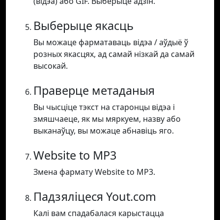
(відэа) або GIF. Выберыце адзін.
Выберыце якасць
Вы можаце фарматаваць відэа / аўдыё ў
розных якасцях, ад самай нізкай да самай
высокай.
Праверце метаданыя
Вы чысціце тэкст на старонцы відэа і
змяшчаеце, як мы мяркуем, назву або
выканаўцу, вы можаце абнавіць яго.
Website to MP3
Змена фармату Website to MP3.
Падзяліцеся Yout.com
Калі вам спадабалася карыстацца