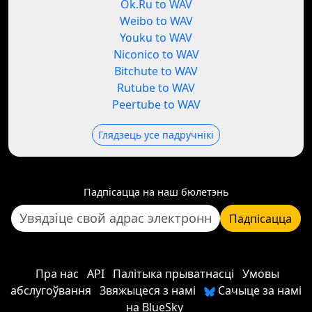
Ok.Ru to WAV
Weibo to WAV
Youku to WAV
Niconico to WAV
Bitchute to WAV
Rutube to WAV
Peertube to WAV
Глядзець усе падручнікі
Падпісацца на наш бюлетэнь
Падпісацца
Пра нас
API
Палітыка прыватнасці
Умовы
абслугоўвання
Звяжыцеся з намі
Сачыце за намі
на BlueSky