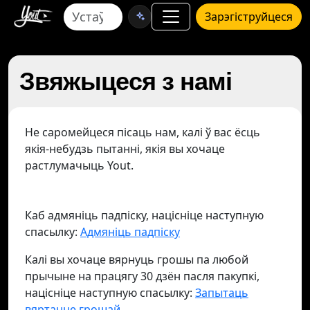
Зарэгіструйцеся
Звяжыцеся з намі
Не саромейцеся пісаць нам, калі ў вас ёсць
якія-небудзь пытанні, якія вы хочаце
растлумачыць Yout.
Каб адмяніць падпіску, націсніце наступную
спасылку:
Адмяніць падпіску
Калі вы хочаце вярнуць грошы па любой
прычыне на працягу 30 дзён пасля пакупкі,
націсніце наступную спасылку:
Запытаць
вяртанне грошай