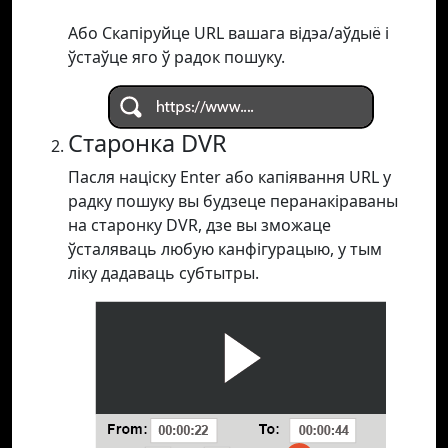
Або Скапіруйце URL вашага відэа/аўдыё і
ўстаўце яго ў радок пошуку.
Старонка DVR
Пасля націску Enter або капіявання URL у
радку пошуку вы будзеце перанакіраваны
на старонку DVR, дзе вы зможаце
ўсталяваць любую канфігурацыю, у тым
ліку дадаваць субтытры.