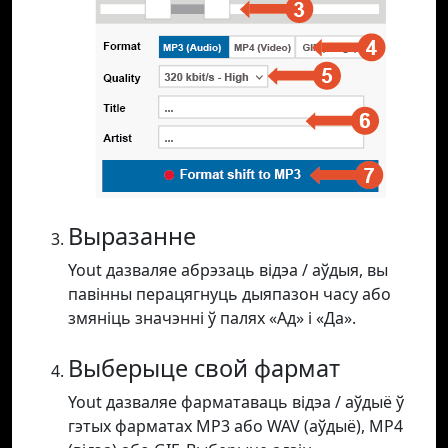
Выразанне
Yout дазваляе абрэзаць відэа / аўдыя, вы
павінны перацягнуць дыяпазон часу або
змяніць значэнні ў палях «Ад» і «Да».
Выберыце свой фармат
Yout дазваляе фарматаваць відэа / аўдыё ў
гэтых фарматах MP3 або WAV (аўдыё), MP4