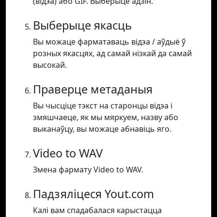
(відэа) або GIF. Выберыце адзін.
Выберыце якасць
Вы можаце фарматаваць відэа / аўдыё ў
розных якасцях, ад самай нізкай да самай
высокай.
Праверце метаданыя
Вы чысціце тэкст на старонцы відэа і
змяшчаеце, як мы мяркуем, назву або
выканаўцу, вы можаце абнавіць яго.
Video to WAV
Змена фармату Video to WAV.
Падзяліцеся Yout.com
Калі вам спадабалася карыстацца