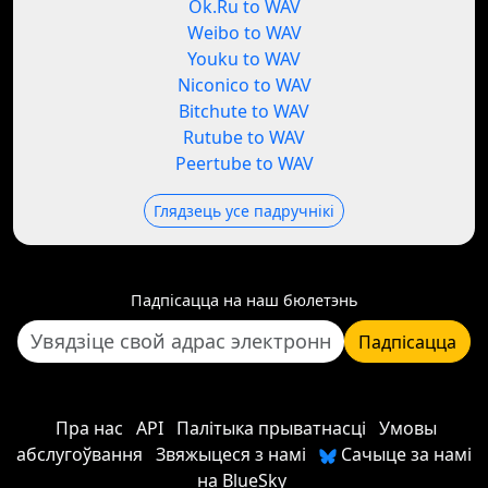
Ok.Ru to WAV
Weibo to WAV
Youku to WAV
Niconico to WAV
Bitchute to WAV
Rutube to WAV
Peertube to WAV
Глядзець усе падручнікі
Падпісацца на наш бюлетэнь
Падпісацца
Пра нас
API
Палітыка прыватнасці
Умовы
абслугоўвання
Звяжыцеся з намі
Сачыце за намі
на BlueSky