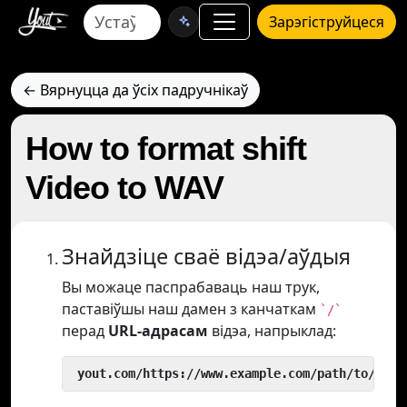
Зарэгіструйцеся
← Вярнуцца да ўсіх падручнікаў
How to format shift
Video to WAV
Знайдзіце сваё відэа/аўдыя
Вы можаце паспрабаваць наш трук,
паставіўшы наш дамен з канчаткам
`/`
перад
URL-адрасам
відэа, напрыклад:
 yout.com/https://www.example.com/path/to/vide