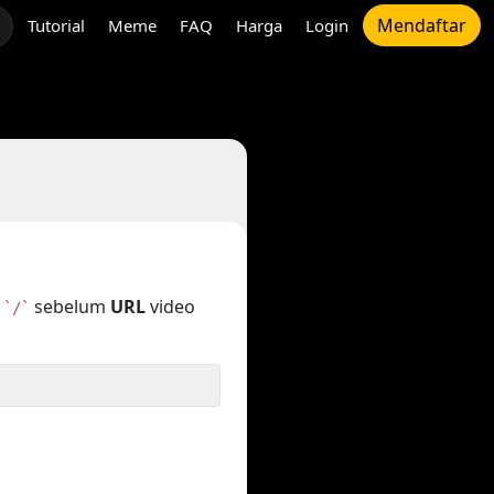
Mendaftar
Tutorial
Meme
FAQ
Harga
Login
n
sebelum
URL
video
`/`