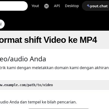
Yout
API
Desktop
yout.chat
l
rmat shift Video ke MP4
eo/audio Anda
trik kami dengan meletakkan domain kami dengan akhira
ww.example.com/path/to/video
audio Anda dan tempel ke bilah pencarian.