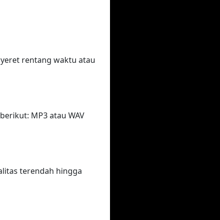
eret rentang waktu atau
berikut: MP3 atau WAV
litas terendah hingga