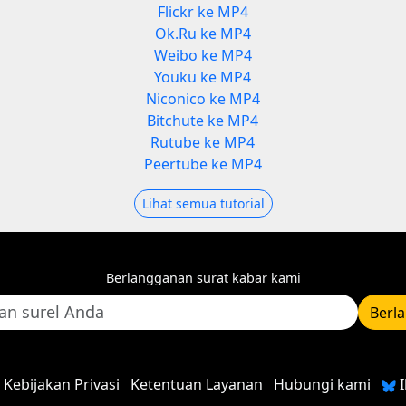
Flickr ke MP4
Ok.Ru ke MP4
Weibo ke MP4
Youku ke MP4
Niconico ke MP4
Bitchute ke MP4
Rutube ke MP4
Peertube ke MP4
Lihat semua tutorial
Berlangganan surat kabar kami
Berl
Kebijakan Privasi
Ketentuan Layanan
Hubungi kami
I