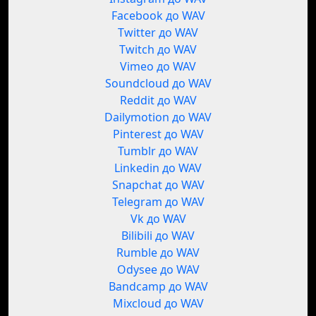
Facebook до WAV
Twitter до WAV
Twitch до WAV
Vimeo до WAV
Soundcloud до WAV
Reddit до WAV
Dailymotion до WAV
Pinterest до WAV
Tumblr до WAV
Linkedin до WAV
Snapchat до WAV
Telegram до WAV
Vk до WAV
Bilibili до WAV
Rumble до WAV
Odysee до WAV
Bandcamp до WAV
Mixcloud до WAV