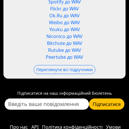
Spotify до WAV
Flickr до WAV
Ok.Ru до WAV
Weibo до WAV
Youku до WAV
Niconico до WAV
Bitchute до WAV
Rutube до WAV
Peertube до WAV
Переглянути всі підручники
Підписатися на наш інформаційний бюлетень
Підписатися
Про нас
API
Політика конфіденційності
Умови