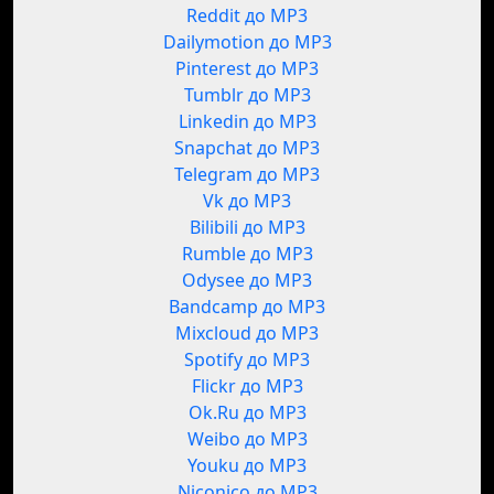
Reddit до MP3
Dailymotion до MP3
Pinterest до MP3
Tumblr до MP3
Linkedin до MP3
Snapchat до MP3
Telegram до MP3
Vk до MP3
Bilibili до MP3
Rumble до MP3
Odysee до MP3
Bandcamp до MP3
Mixcloud до MP3
Spotify до MP3
Flickr до MP3
Ok.Ru до MP3
Weibo до MP3
Youku до MP3
Niconico до MP3